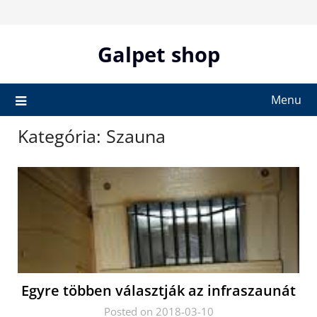
Skip
to
content
Galpet shop
Menu
Kategória:
Szauna
Egyre többen választják az infraszaunát
Posted on 2018-03-10