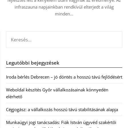
fejlesztés lett a kényelem utáni vágynak az eredménye. Az
infraszauna napjainkban rendkívül elterjedt a világ
minden…
KERESÉS:
Legutóbbi bejegyzések
Iroda bérlés Debrecen – jó döntés a hosszú távú fejlődésért
Weboldal készítés Győr vállalkozásainak könnyedén
elérhető
Cégjogász: a vállalkozás hosszú távú stabilitásának alapja
Munkaügyi jogi tanácsadás: Fiák István ügyvéd szakértői