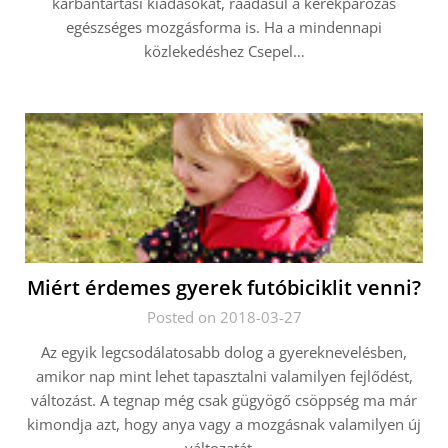
karbantartási kiadásokat, ráadásul a kerékpározás
egészséges mozgásforma is. Ha a mindennapi
közlekedéshez Csepel…
Miért érdemes gyerek futóbiciklit venni?
Posted on 2018-03-27
Az egyik legcsodálatosabb dolog a gyereknevelésben,
amikor nap mint lehet tapasztalni valamilyen fejlődést,
változást. A tegnap még csak gügyögő csöppség ma már
kimondja azt, hogy anya vagy a mozgásnak valamilyen új