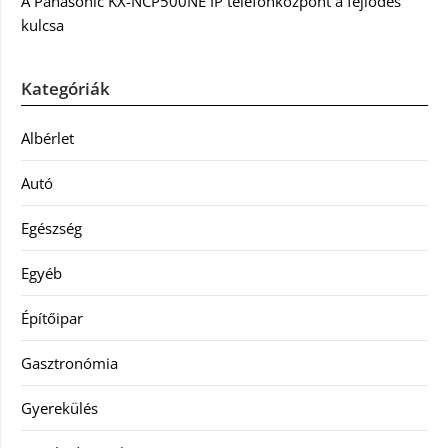
A Panasonic KX-NCP500NE IP telefonközpont a fejlődés
kulcsa
Kategóriák
Albérlet
Autó
Egészség
Egyéb
Építőipar
Gasztronómia
Gyerekülés