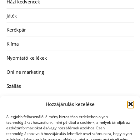
Házi kedvencek
Játék
Kerékpár
Klíma
Nyomtató kellékek
Online marketing
Szállás
Szauna
Hozzájárulás kezelése
Szellőztető
A legjobb felhasználói élmény biztosítása érdekében olyan
technológiákat használunk, mint például a cookie-k, amelyek tárolják az
Szolgáltatás
eszközinformációkat és/vagy hozzáférnek azokhoz. Ezen
technológiákhoz való hozzájárulás lehetővé teszi számunkra, hogy olyan
adatokat dolgozzunk fel ezen az oldalon, mint a böngészési viselkedés