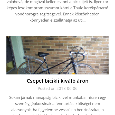
valahová, de magával kellene vinni a biciklijeit is. Ilyenkor
képes lesz kompromisszumot kötni a Thule kerékpártartó
vonóhorogra segítségével. Ennek köszönhetően
könnyedén elszállíthatja az úti…
Csepel bicikli kiváló áron
Posted on 2018-06-06
Sokan járnak manapság biciklivel munkába, hiszen egy
személygépkocsinak a fenntartási költségei nem
alacsonyak, ha figyelembe vesszük a benzinárakat, a