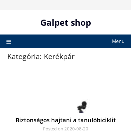
Skip
to
content
Galpet shop
Menu
Kategória:
Kerékpár
Biztonságos hajtani a tanulóbiciklit
Posted on 2020-08-20