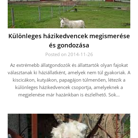
Különleges házikedvencek megismerése
és gondozása
Posted on 2014-11-26
Az extrémebb állatgondozók és állattartók olyan fajokat
választanak ki háziállatként, amelyek nem túl gyakoriak. A
kiscicákon, kutyákon, papagájon túlmenően, létezik a
különleges házikedvencek csoportja, amelyeknek a
megjelenése már hazánkban is észlelhető. Sok…