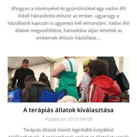
Ahogyan a növényeket és gyümölcsöket egy vadon élő
ősből háziasította először az ember, ugyanúgy a
háziállatok kapcsán is ugyanezt kell elmondani. Vadon élő
állatok megszelídítése, háziasítása útján lehettek az
embernek először háziállatai….
A terápiás állatok kiválasztása
Posted on 2015-04-08
Terápiás állatok között leginkább kutyákkal