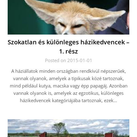
Szokatlan és különleges házikedvencek –
1. rész
Posted on 2015-01-01
A háziállatok minden országban rendkívül népszerűek,
vannak olyanok, amelyek a tipikusak közé tartoznak,
mind például kutya, macska vagy épp papagáj. Azonban
vannak olyanok is, amelyek az egzotikus, különleges
házikedvencek kategóriájába tartoznak, ezek…