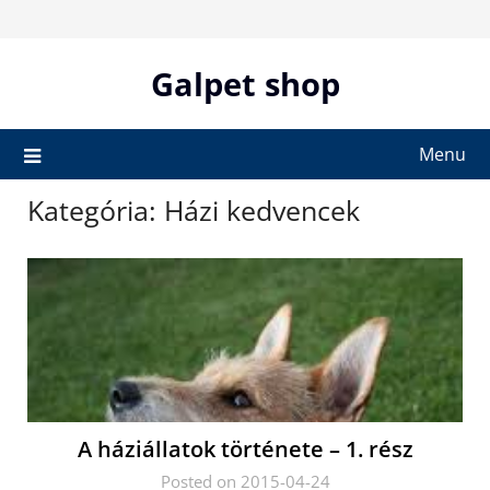
Skip
to
content
Galpet shop
Menu
Kategória:
Házi kedvencek
A háziállatok története – 1. rész
Posted on 2015-04-24