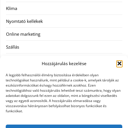
Klíma
Nyomtató kellékek
Online marketing
Szállás
Szauna
Hozzájárulás kezelése
Szellőztető
A legjobb felhasználói élmény biztosítása érdekében olyan
technológiákat használunk, mint például a cookie-k, amelyek tárolják az
Szolgáltatás
eszközinformációkat és/vagy hozzáférnek azokhoz. Ezen
technológiákhoz való hozzájárulás lehetővé teszi számunkra, hogy olyan
adatokat dolgozzunk fel ezen az oldalon, mint a böngészési viselkedés
Táskák
vagy az egyedi azonosítók. A hozzájárulás elmaradása vagy
visszavonása hátrányosan befolyásolhat bizonyos funkciókat és
Utazás
funkciókat.
Vásárlás