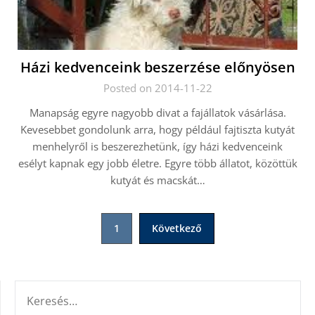
Házi kedvenceink beszerzése előnyösen
Posted on 2014-11-22
Manapság egyre nagyobb divat a fajállatok vásárlása.
Kevesebbet gondolunk arra, hogy például fajtiszta kutyát
menhelyről is beszerezhetünk, így házi kedvenceink
esélyt kapnak egy jobb életre. Egyre több állatot, közöttük
kutyát és macskát…
Bejegyzések
1
Következő
lapozása
KERESÉS: