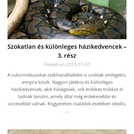
Szokatlan és különleges házikedvencek –
3. rész
Posted on 2015-01-07
A cukormókusokat zsebháziállatként is szokták emlegetni,
annyira kicsik. Nagyon játékos és különleges
házikedvencek, akik hűségesek, sok érdekes trükköt el
tudnak tanulni, amely által még érdekesebbé és
viccesebbé válnak. Kisgyerekes családok esetében ideális,
…