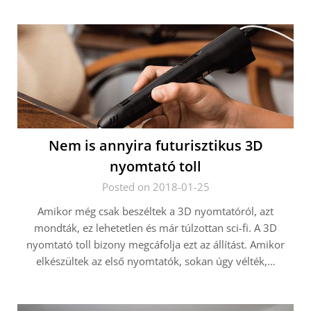
Nem is annyira futurisztikus 3D
nyomtató toll
Posted on 2018-01-25
Amikor még csak beszéltek a 3D nyomtatóról, azt
mondták, ez lehetetlen és már túlzottan sci-fi. A 3D
nyomtató toll bizony megcáfolja ezt az állítást. Amikor
elkészültek az első nyomtatók, sokan úgy vélték,…