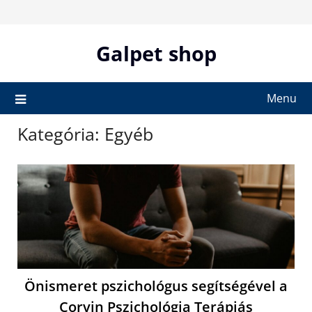
Skip
to
content
Galpet shop
Menu
Kategória:
Egyéb
Önismeret pszichológus segítségével a
Corvin Pszichológia Terápiás