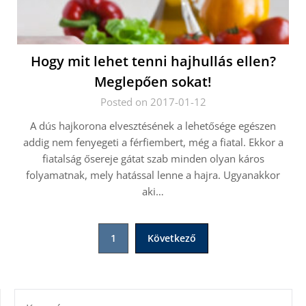
Hogy mit lehet tenni hajhullás ellen?
Meglepően sokat!
Posted on 2017-01-12
A dús hajkorona elvesztésének a lehetősége egészen
addig nem fenyegeti a férfiembert, még a fiatal. Ekkor a
fiatalság ősereje gátat szab minden olyan káros
folyamatnak, mely hatással lenne a hajra. Ugyanakkor
aki…
Bejegyzések
1
Következő
lapozása
KERESÉS: