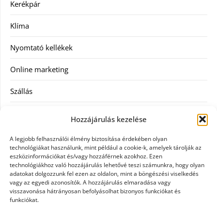
Kerékpár
Klíma
Nyomtató kellékek
Online marketing
Szállás
Szauna
Hozzájárulás kezelése
Szellőztető
A legjobb felhasználói élmény biztosítása érdekében olyan
technológiákat használunk, mint például a cookie-k, amelyek tárolják az
Szolgáltatás
eszközinformációkat és/vagy hozzáférnek azokhoz. Ezen
technológiákhoz való hozzájárulás lehetővé teszi számunkra, hogy olyan
adatokat dolgozzunk fel ezen az oldalon, mint a böngészési viselkedés
Táskák
vagy az egyedi azonosítók. A hozzájárulás elmaradása vagy
visszavonása hátrányosan befolyásolhat bizonyos funkciókat és
Utazás
funkciókat.