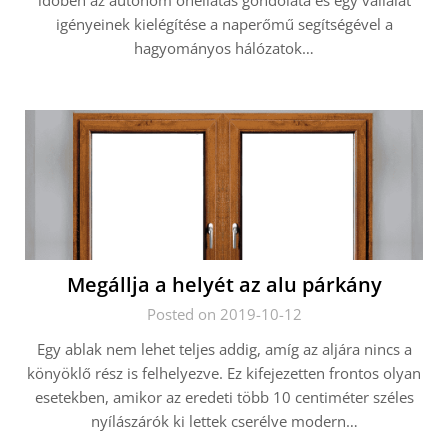
időben az autonóm önellátás gondolata és egy vállalat
igényeinek kielégítése a naperőmű segítségével a
hagyományos hálózatok…
Megállja a helyét az alu párkány
Posted on 2019-10-12
Egy ablak nem lehet teljes addig, amíg az aljára nincs a
könyöklő rész is felhelyezve. Ez kifejezetten frontos olyan
esetekben, amikor az eredeti több 10 centiméter széles
nyílászárók ki lettek cserélve modern…