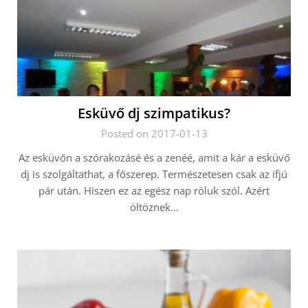
Esküvő dj szimpatikus?
Posted on 2017-01-13
Az esküvőn a szórakozásé és a zenéé, amit a kár a esküvő
dj is szolgáltathat, a főszerep. Természetesen csak az ifjú
pár után. Hiszen ez az egész nap róluk szól. Azért
öltöznek…