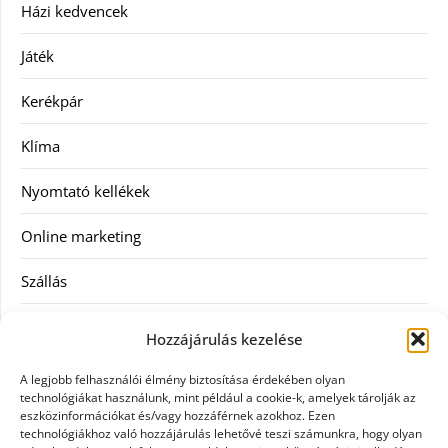
Házi kedvencek
Játék
Kerékpár
Klíma
Nyomtató kellékek
Online marketing
Szállás
Szauna
Hozzájárulás kezelése
Szellőztető
A legjobb felhasználói élmény biztosítása érdekében olyan
technológiákat használunk, mint például a cookie-k, amelyek tárolják az
Szolgáltatás
eszközinformációkat és/vagy hozzáférnek azokhoz. Ezen
technológiákhoz való hozzájárulás lehetővé teszi számunkra, hogy olyan