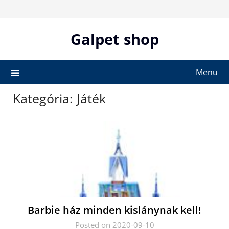
Skip
to
content
Galpet shop
Menu
Kategória:
Játék
Barbie ház minden kislánynak kell!
Posted on 2020-09-10