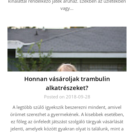
kínálattal rendelkező játék áruház. Ezekben az üzletekben
vagy…
Honnan vásároljak trambulin
alkatrészeket?
Posted on 2018-09-28
A legtöbb szülő igyekszik beszerezni mindent, amivel
örömet szerezhet a gyermekének. A kisebbek esetében,
ez főleg az önfeledt játszást szolgáló tárgyak vásárlását
jelenti, amelyek között gyakran olyat is találunk, mint a