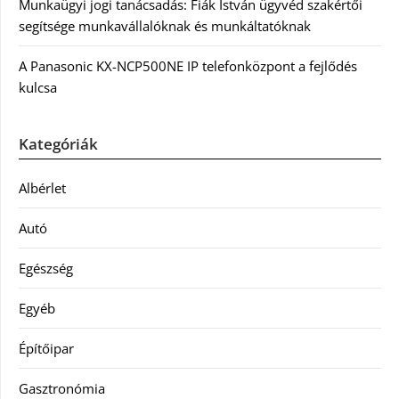
Munkaügyi jogi tanácsadás: Fiák István ügyvéd szakértői
segítsége munkavállalóknak és munkáltatóknak
A Panasonic KX-NCP500NE IP telefonközpont a fejlődés
kulcsa
Kategóriák
Albérlet
Autó
Egészség
Egyéb
Építőipar
Gasztronómia