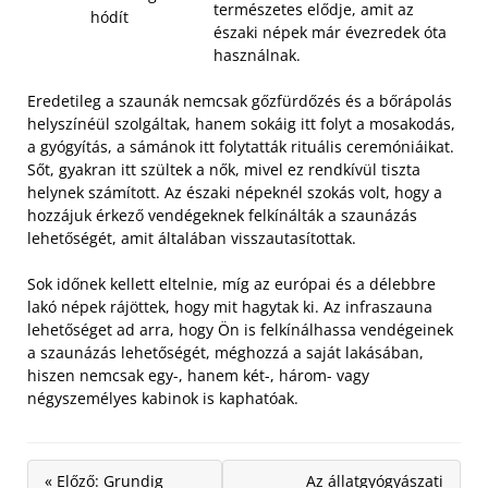
természetes elődje, amit az
hódít
északi népek már évezredek óta
használnak.
Eredetileg a szaunák nemcsak gőzfürdőzés és a bőrápolás
helyszínéül szolgáltak, hanem sokáig itt folyt a mosakodás,
a gyógyítás, a sámánok itt folytatták rituális ceremóniáikat.
Sőt, gyakran itt szültek a nők, mivel ez rendkívül tiszta
helynek számított. Az északi népeknél szokás volt, hogy a
hozzájuk érkező vendégeknek felkínálták a szaunázás
lehetőségét, amit általában visszautasítottak.
Sok időnek kellett eltelnie, míg az európai és a délebbre
lakó népek rájöttek, hogy mit hagytak ki. Az infraszauna
lehetőséget ad arra, hogy Ön is felkínálhassa vendégeinek
a szaunázás lehetőségét, méghozzá a saját lakásában,
hiszen nemcsak egy-, hanem két-, három- vagy
négyszemélyes kabinok is kaphatóak.
« Előző: Grundig
Az állatgyógyászati