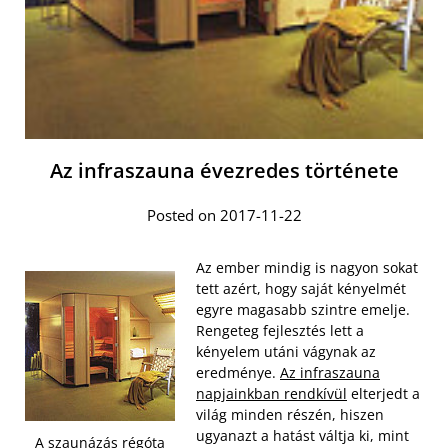
Az infraszauna évezredes története
Posted on 2017-11-22
Az ember mindig is nagyon sokat
tett azért, hogy saját kényelmét
egyre magasabb szintre emelje.
Rengeteg fejlesztés lett a
kényelem utáni vágynak az
eredménye.
Az infraszauna
napjainkban rendkívül
elterjedt a
világ minden részén, hiszen
ugyanazt a hatást váltja ki, mint
A szaunázás régóta