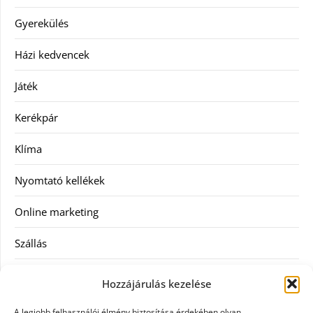
Gyerekülés
Házi kedvencek
Játék
Kerékpár
Klíma
Nyomtató kellékek
Online marketing
Szállás
Szauna
Hozzájárulás kezelése
Szellőztető
A legjobb felhasználói élmény biztosítása érdekében olyan