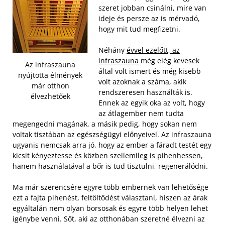
szeret jobban csinálni, mire van
ideje és persze az is mérvadó,
hogy mit tud megfizetni.
Néhány
évvel ezelőtt, az
infraszauna
még elég kevesek
Az infraszauna
által volt ismert és még kisebb
nyújtotta élmények
volt azoknak a száma, akik
már otthon
rendszeresen használták is.
élvezhetőek
Ennek az egyik oka az volt, hogy
az átlagember nem tudta
megengedni magának, a másik pedig, hogy sokan nem
voltak tisztában az egészségügyi előnyeivel.
Az infraszauna
ugyanis nemcsak arra jó, hogy az ember a fáradt testét egy
kicsit kényeztesse és közben szellemileg is pihenhessen,
hanem használatával a bőr is tud tisztulni, regenerálódni.
Ma már szerencsére egyre több embernek van lehetősége
ezt a fajta pihenést, feltöltődést választani, hiszen az árak
egyáltalán nem olyan borsosak és egyre több helyen lehet
igénybe venni. Sőt, aki az otthonában szeretné élvezni az