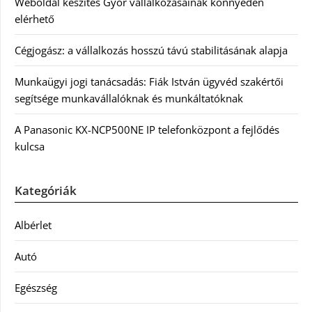
Weboldal készítés Győr vállalkozásainak könnyedén
elérhető
Cégjogász: a vállalkozás hosszú távú stabilitásának alapja
Munkaügyi jogi tanácsadás: Fiák István ügyvéd szakértői
segítsége munkavállalóknak és munkáltatóknak
A Panasonic KX-NCP500NE IP telefonközpont a fejlődés
kulcsa
Kategóriák
Albérlet
Autó
Egészség