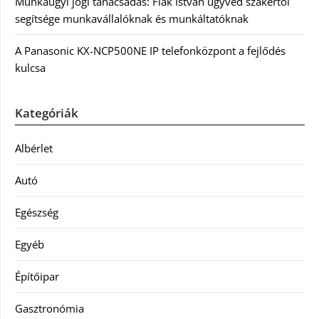
Munkaügyi jogi tanácsadás: Fiák István ügyvéd szakértői
segítsége munkavállalóknak és munkáltatóknak
A Panasonic KX-NCP500NE IP telefonközpont a fejlődés
kulcsa
Kategóriák
Albérlet
Autó
Egészség
Egyéb
Építőipar
Gasztronómia