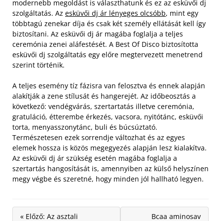
modernebb megoldást is választhatunk és ez az esküvői dj
szolgáltatás. Az
esküvői dj ár lényeges olcsóbb
, mint egy
többtagú zenekar díja és csak két személy ellátását kell így
biztosítani. Az esküvői dj ár magába foglalja a teljes
ceremónia zenei aláfestését. A Best Of Disco biztosította
esküvői dj szolgáltatás egy előre megtervezett menetrend
szerint történik.
A teljes esemény tíz fázisra van felosztva és ennek alapján
alakítják a zene stílusát és hangerejét. Az időbeosztás a
következő: vendégvárás, szertartatás illetve ceremónia,
gratuláció, étterembe érkezés, vacsora, nyitótánc, esküvői
torta, menyasszonytánc, buli és búcsúztató.
Természetesen ezek sorrendje változhat és az egyes
elemek hossza is közös megegyezés alapján lesz kialakítva.
Az esküvői dj ár szükség esetén magába foglalja a
szertartás hangosítását is, amennyiben az külső helyszínen
megy végbe és szeretné, hogy minden jól hallható legyen.
« Előző: Az asztali
Bcaa aminosav