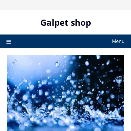
Skip
to
content
Galpet shop
Menu