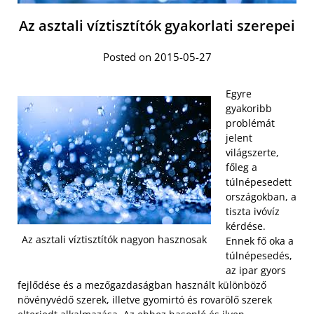
Az asztali víztisztítók gyakorlati szerepei
Posted on 2015-05-27
Egyre
gyakoribb
problémát
jelent
világszerte,
főleg a
túlnépesedett
országokban, a
tiszta ivóvíz
kérdése.
Az asztali víztisztítók nagyon hasznosak
Ennek fő oka a
túlnépesedés,
az ipar gyors
fejlődése és a mezőgazdaságban használt különböző
növényvédő szerek, illetve gyomirtó és rovarölő szerek