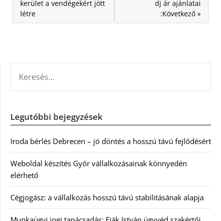
kerület a vendégekért jött
dj ár ajánlatai
létre
:Következő »
KERESÉS:
Legutóbbi bejegyzések
Iroda bérlés Debrecen – jó döntés a hosszú távú fejlődésért
Weboldal készítés Győr vállalkozásainak könnyedén
elérhető
Cégjogász: a vállalkozás hosszú távú stabilitásának alapja
Munkaügyi jogi tanácsadás: Fiák István ügyvéd szakértői