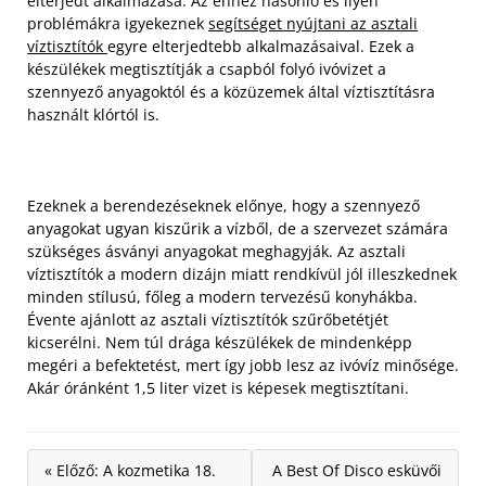
elterjedt alkalmazása. Az ehhez hasonló és ilyen
problémákra igyekeznek
segítséget nyújtani az asztali
víztisztítók
egyre elterjedtebb alkalmazásaival. Ezek a
készülékek megtisztítják a csapból folyó ivóvizet a
szennyező anyagoktól és a közüzemek által víztisztításra
használt klórtól is.
Ezeknek a berendezéseknek előnye, hogy a szennyező
anyagokat ugyan kiszűrik a vízből, de a szervezet számára
szükséges ásványi anyagokat meghagyják. Az asztali
víztisztítók a modern dizájn miatt rendkívül jól illeszkednek
minden stílusú, főleg a modern tervezésű konyhákba.
Évente ajánlott az asztali víztisztítók szűrőbetétjét
kicserélni. Nem túl drága készülékek de mindenképp
megéri a befektetést, mert így jobb lesz az ivóvíz minősége.
Akár óránként 1,5 liter vizet is képesek megtisztítani.
« Előző: A kozmetika 18.
A Best Of Disco esküvői