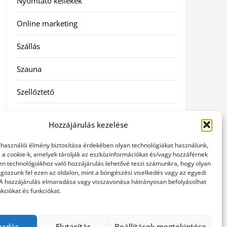
Nyomtató kellékek
Online marketing
Szállás
Szauna
Szellőztető
Szolgáltatás
Hozzájárulás kezelése
Táskák
elhasználói élmény biztosítása érdekében olyan technológiákat használunk,
l a cookie-k, amelyek tárolják az eszközinformációkat és/vagy hozzáférnek
Utazás
en technológiákhoz való hozzájárulás lehetővé teszi számunkra, hogy olyan
gozzunk fel ezen az oldalon, mint a böngészési viselkedés vagy az egyedi
 A hozzájárulás elmaradása vagy visszavonása hátrányosan befolyásolhat
Vásárlás
kciókat és funkciókat.
Webáruházak
gadás
Elutasítás
Beállítások megtekintése