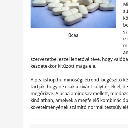
Mi
sú
kö
bc
sz
Bcaa
iz
mu
am
szervezetbe, ezzel lehetővé téve, hogy valóba
kezdetekkor kitűzött maga elé.
A peakshop.hu minőségi étrend-kiegészítő ké
tartják, hogy ne csak a kívánt súlyt érjék el,
megőrizve. A bcaa aminosav mellett, mindaz
kínálatban, amelyek a megfelelő kombináció
követelményének számító normál testsúly elé