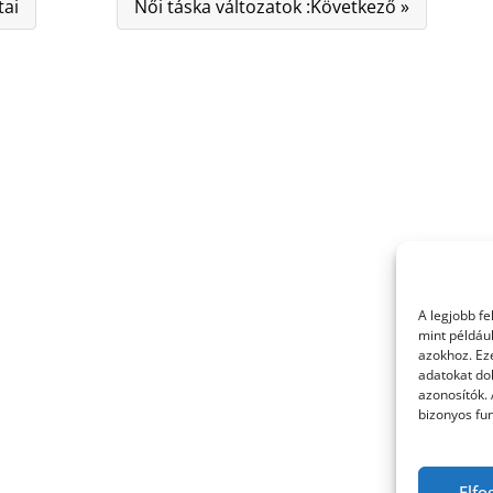
tai
Női táska változatok :Következő »
A legjobb f
mint példáu
azokhoz. Ez
adatokat dol
azonosítók.
bizonyos fun
Elfo