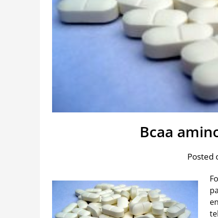
Bcaa amino
Posted 
Fo
pa
en
te