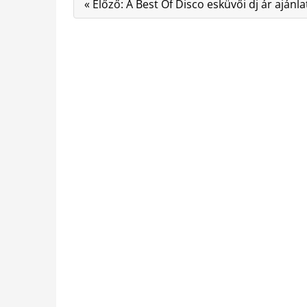
« Előző: A Best Of Disco esküvői dj ár ajánla