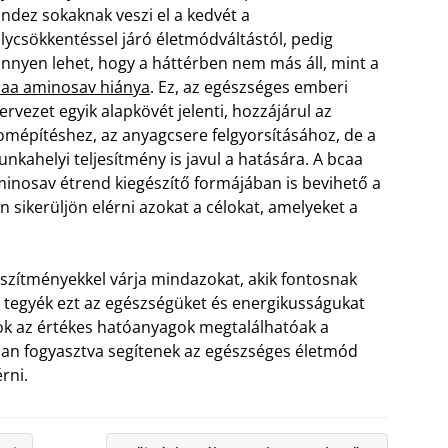
ndez sokaknak veszi el a kedvét a
lycsökkentéssel járó életmódváltástól, pedig
nnyen lehet, hogy a háttérben nem más áll, mint a
aa aminosav hiánya
. Ez, az egészséges emberi
ervezet egyik alapkövét jelenti, hozzájárul az
omépítéshez, az anyagcsere felgyorsításához, de a
nkahelyi teljesítmény is javul a hatására. A bcaa
inosav étrend kiegészítő formájában is bevihető a
n sikerüljön elérni azokat a célokat, amelyeket a
szítményekkel várja mindazokat, akik fontosnak
 de tegyék ezt az egészségüket és energikusságukat
ok az értékes hatóanyagok megtalálhatóak a
ban fogyasztva segítenek az egészséges életmód
rni.