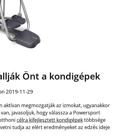
allják Önt a kondigépek
on 2019-11-29
n aktívan megmozgatják az izmokat, ugyanakkor
 van, javasoljuk, hogy válassza a Powersport
 otthoni
célra kifejlesztett kondigépek
többsége
övetni tudja az elért eredményeket az edzés ideje