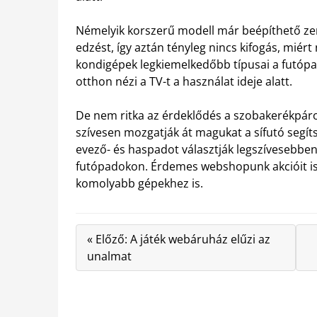
Némelyik korszerű modell már beépíthető zene
edzést, így aztán tényleg nincs kifogás, miér
kondigépek legkiemelkedőbb típusai a futópa
otthon nézi a TV-t a használat ideje alatt.
De nem ritka az érdeklődés a szobakerékpáro
szívesen mozgatják át magukat a sífutó segíts
evező- és haspadot választják legszívesebben, 
futópadokon. Érdemes webshopunk akcióit is f
komolyabb gépekhez is.
« Előző: A játék webáruház elűzi az
unalmat