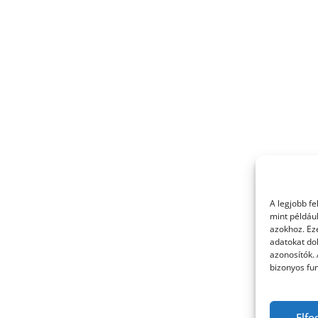
A legjobb f
mint példáu
azokhoz. Ez
adatokat dol
azonosítók.
bizonyos fun
Elfo