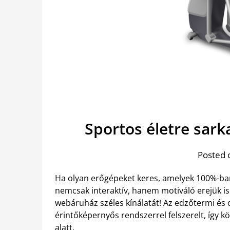
Sportos életre sark
Posted 
Ha olyan erőgépeket keres, amelyek 100%-ba
nemcsak interaktív, hanem motiváló erejük is
webáruház széles kínálatát! Az edzőtermi és
érintőképernyős rendszerrel felszerelt, így k
alatt.