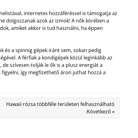
listával, internetes hozzáféréssel is támogatja az
t ne dolgozzanak azok az izmok! A nők körében a
dok, amiket akkor is tud használni, ha éppen
k és a spinnig gépek iránt sem, sokan pedig
égével. A férfiak a kondigépek közül leginkább az
de szívesen tolják le ők is a plusz energiát a
igyelni, így megfizethető áron juthat hozzá a
Hawaii rózsa többféle területen felhasználható
:Következő »