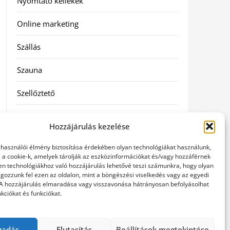
Nyomtató kellékek
Online marketing
Szállás
Szauna
Szellőztető
Szolgáltatás
Hozzájárulás kezelése
Táskák
elhasználói élmény biztosítása érdekében olyan technológiákat használunk,
l a cookie-k, amelyek tárolják az eszközinformációkat és/vagy hozzáférnek
Utazás
en technológiákhoz való hozzájárulás lehetővé teszi számunkra, hogy olyan
gozzunk fel ezen az oldalon, mint a böngészési viselkedés vagy az egyedi
 A hozzájárulás elmaradása vagy visszavonása hátrányosan befolyásolhat
Vásárlás
kciókat és funkciókat.
Webáruházak
gadás
Elutasítás
Beállítások megtekintése