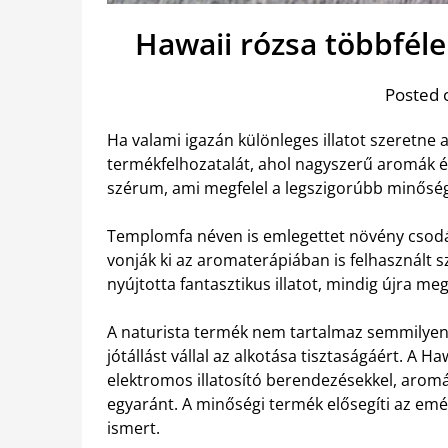
Hawaii rózsa többféle
Posted 
Ha valami igazán különleges illatot szeretne 
termékfelhozatalát, ahol nagyszerű aromák é
szérum, ami megfelel a legszigorúbb minőség
Templomfa néven is emlegettet növény csodála
vonják ki az aromaterápiában is felhasznált
nyújtotta fantasztikus illatot, mindig újra meg
A naturista termék nem tartalmaz semmilyen k
jótállást vállal az alkotása tisztaságáért. A 
elektromos illatosító berendezésekkel, aromája
egyaránt. A minőségi termék elősegíti az emé
ismert.