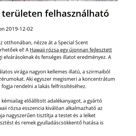
 területen felhasználható
on 2019-12-02
az otthonában, nézze át a Special Scent
rhetőek el! A
Hawaii rózsa egy újonnan fejlesztett
i elvárásoknak és fenséges illatot eredményez. A
tos virága nagyon kellemes illatú, a szirmaiból
 szérumokat. Aki egyszer megismeri a koncentrátum
 fogja rendelni a lakás felfrissítéséhez.
émiailag előállított adalékanyagot, a gyártó
Hawaii rózsa esszencia kiválóan alkalmazható az
 nagyszerűen tisztítja a testet és a lelket
sztést és remek gyulladáscsökkentő hatása is