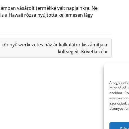
zámban vásárolt termékké vált napjainkra. Ne
is a Hawaii rózsa nyújtotta kellemesen lágy
 könnyűszerkezetes ház ár kalkulátor kiszámítja a
költségeit :Következő »
A legjobb f
mint példáu
azokhoz. Ez
adatokat dol
azonosítók.
bizonyos fun
Elfo