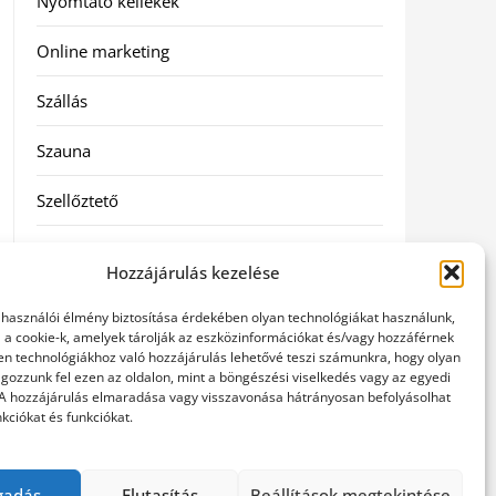
Nyomtató kellékek
Online marketing
Szállás
Szauna
Szellőztető
Szolgáltatás
Hozzájárulás kezelése
Táskák
elhasználói élmény biztosítása érdekében olyan technológiákat használunk,
l a cookie-k, amelyek tárolják az eszközinformációkat és/vagy hozzáférnek
Utazás
en technológiákhoz való hozzájárulás lehetővé teszi számunkra, hogy olyan
gozzunk fel ezen az oldalon, mint a böngészési viselkedés vagy az egyedi
 A hozzájárulás elmaradása vagy visszavonása hátrányosan befolyásolhat
Vásárlás
kciókat és funkciókat.
Webáruházak
gadás
Elutasítás
Beállítások megtekintése