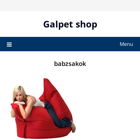
Skip
to
content
Galpet shop
Menu
babzsakok