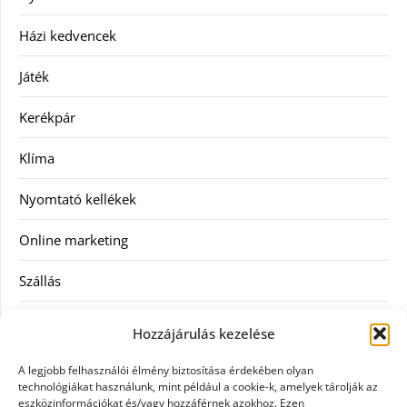
Házi kedvencek
Játék
Kerékpár
Klíma
Nyomtató kellékek
Online marketing
Szállás
Szauna
Hozzájárulás kezelése
Szellőztető
A legjobb felhasználói élmény biztosítása érdekében olyan
technológiákat használunk, mint például a cookie-k, amelyek tárolják az
Szolgáltatás
eszközinformációkat és/vagy hozzáférnek azokhoz. Ezen