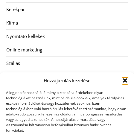
Kerékpár
Klíma
Nyomtató kellékek
Online marketing
Szállás
Szauna
Hozzájárulás kezelése
Szellőztető
A legjobb felhasználói élmény biztosítása érdekében olyan
technológiákat használunk, mint például a cookie-k, amelyek tárolják az
Szolgáltatás
eszközinformációkat és/vagy hozzáférnek azokhoz. Ezen
technológiákhoz való hozzájárulás lehetővé teszi számunkra, hogy olyan
adatokat dolgozzunk fel ezen az oldalon, mint a böngészési viselkedés
Táskák
vagy az egyedi azonosítók. A hozzájárulás elmaradása vagy
visszavonása hátrányosan befolyásolhat bizonyos funkciókat és
Utazás
funkciókat.