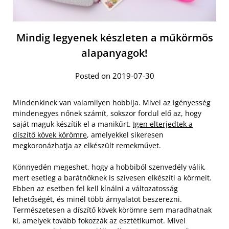
Mindig legyenek készleten a műkörmös
alapanyagok!
Posted on 2019-07-30
Mindenkinek van valamilyen hobbija. Mivel az igényesség
mindenegyes nőnek számít, sokszor fordul elő az, hogy
saját maguk készítik el a manikűrt.
Igen elterjedtek a
díszítő kövek körömre
, amelyekkel sikeresen
megkoronázhatja az elkészült remekművet.
Könnyedén megeshet, hogy a hobbiból szenvedély válik,
mert esetleg a barátnőknek is szívesen elkészíti a körmeit.
Ebben az esetben fel kell kínálni a változatosság
lehetőségét, és minél több árnyalatot beszerezni.
Természetesen a díszítő kövek körömre sem maradhatnak
ki, amelyek tovább fokozzák az esztétikumot. Mivel