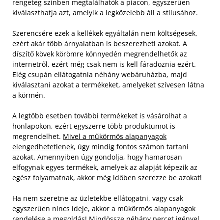
rengeteg színben megtalálhatók a piacon, egyszerűen
kiválaszthatja azt, amelyik a legközelebb áll a stílusához.
Szerencsére ezek a kellékek egyáltalán nem költségesek,
ezért akár több árnyalatban is beszerezheti azokat. A
díszítő kövek körömre könnyedén megrendelhetők az
internetről, ezért még csak nem is kell fáradoznia ezért.
Elég csupán ellátogatnia néhány webáruházba, majd
kiválasztani azokat a termékeket, amelyeket szívesen látna
a körmén.
A legtöbb esetben további termékeket is vásárolhat a
honlapokon, ezért egyszerre több produktumot is
megrendelhet.
Mivel a műkörmös alapanyagok
elengedhetetlenek
, úgy mindig fontos számon tartani
azokat. Amennyiben úgy gondolja, hogy hamarosan
elfogynak egyes termékek, amelyek az alapját képezik az
egész folyamatnak, akkor még időben szerezze be azokat!
Ha nem szeretne az üzletekbe ellátogatni, vagy csak
egyszerűen nincs ideje, akkor a műkörmös alapanyagok
rendelése a megoldás! Mindössze néhány percet igényel,