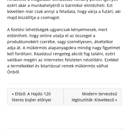
ezért akár a munkahelyéről is bármikor elintézheti. Ezt
követően már csak annyi a feladata, hogy várja a futárt, aki
majd kiszállítja a csomagot.
A fizetési lehetőségek ugyancsak kényelmesek, mert
eldöntheti, hogy online utalja el az összeget a
produktumokért cserébe, vagy személyesen, átvételkor
adja át. A műkörmös alapanyagokra mindig nagy figyelmet
kell fordítani. Ráadásul rengeteg akciót fog találni, ezért
valóban megéri az internetes felületen nézelődni. Ezekkel
a termékekkel és kitartással remek műkörmös válhat
Önből.
« Előző: A Hajdú 120
Modern tervezésű
literes bojler előnyei
légtisztítók :Következő »