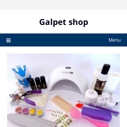
Skip
to
content
Galpet shop
Menu