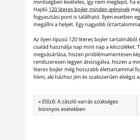
minőségben kivételes, így nem meglepő, ha e
Hajdú
120 literes bojler minden igénynek
megf
fogyasztási pont is található. Ilyen esetben e
megállni a helyét. Egy nagyobb űrtartalommal 
Az ilyen típusú 120 literes bojler tartalmából
család használja nap mint nap a készüléket. T
megvásárlása, hiszen problémamentesen kép
rendszeresen legyen átvizsgálva, hiszen a m
literes bojler még hosszabb élettartammal fog
hívni, aki házhoz jön és szakszerűen elvégzi
« Előző: A zászló varrás szükséges
bizonyos esetekben