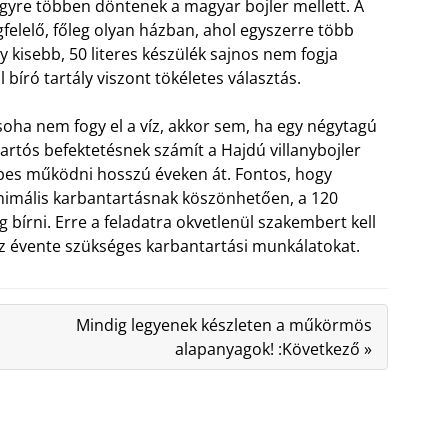
gyre többen döntenek a magyar bojler mellett. A
elelő, főleg olyan házban, ahol egyszerre több
gy kisebb, 50 literes készülék sajnos nem fogja
bíró tartály viszont tökéletes választás.
 soha nem fogy el a víz, akkor sem, ha egy négytagú
artós befektetésnek számít a Hajdú villanybojler
es működni hosszú éveken át. Fontos, hogy
inimális karbantartásnak köszönhetően, a 120
 bírni. Erre a feladatra okvetlenül szakembert kell
 az évente szükséges karbantartási munkálatokat.
Mindig legyenek készleten a műkörmös
alapanyagok! :Következő »