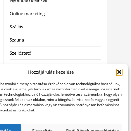
Nyomtató kellékek
Online marketing
Szállás
Szauna
Szellőztető
Szolgáltatás
Hozzájárulás kezelése
Táskák
elhasználói élmény biztosítása érdekében olyan technológiákat használunk,
l a cookie-k, amelyek tárolják az eszközinformációkat és/vagy hozzáférnek
Utazás
en technológiákhoz való hozzájárulás lehetővé teszi számunkra, hogy olyan
gozzunk fel ezen az oldalon, mint a böngészési viselkedés vagy az egyedi
 A hozzájárulás elmaradása vagy visszavonása hátrányosan befolyásolhat
Vásárlás
kciókat és funkciókat.
Webáruházak
gadás
Elutasítás
Beállítások megtekintése