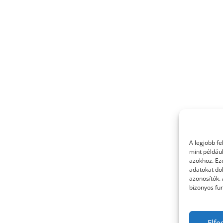
A legjobb f
mint példáu
azokhoz. Ez
adatokat dol
azonosítók.
bizonyos fun
Elfo