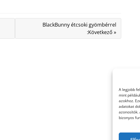
BlackBunny étcsoki gyömbérrel
:Következő »
A legjobb f
mint példáu
azokhoz. Ez
adatokat dol
azonosítók.
bizonyos fun
Elfo