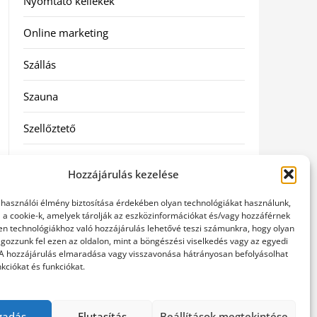
Nyomtató kellékek
Online marketing
Szállás
Szauna
Szellőztető
Szolgáltatás
Hozzájárulás kezelése
Táskák
elhasználói élmény biztosítása érdekében olyan technológiákat használunk,
l a cookie-k, amelyek tárolják az eszközinformációkat és/vagy hozzáférnek
Utazás
en technológiákhoz való hozzájárulás lehetővé teszi számunkra, hogy olyan
gozzunk fel ezen az oldalon, mint a böngészési viselkedés vagy az egyedi
 A hozzájárulás elmaradása vagy visszavonása hátrányosan befolyásolhat
Vásárlás
kciókat és funkciókat.
Webáruházak
gadás
Elutasítás
Beállítások megtekintése