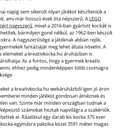
ai napig sem sikerült olyan játékot készíteniük a
k, ami már hosszú évek óta népszerű. A
LEGO
zért nagyszerű
, mivel a 2016-ban gyártott kockák is
zthetőek, bármilyen gond nélkül, az 1962-ben készült
tokra. A nagyszerűsége a játéknak abban rejlik,
gyermekek fantáziáját meg lehet általa növelni. A
is elemeket a kreativkocka.hu áruházban is
rolhatja. Az a fontos, hogy a gyermek kreatív
lenni, ehhez pedig mindenképpen több csomagra
ksége.
eket a kreativkocka.hu webáruházból igen jó áron
zakemberei minden játékot gondosan átnéznek és
jelen van. Szinte már minden országban tudnak a
lképesztő számokat hoztak napvilágra a szakértők.
tettek el. Ráadásul egy darab kis kocka 375 ezer
GO kocka egymásra pakolva közel 3591 méter magas