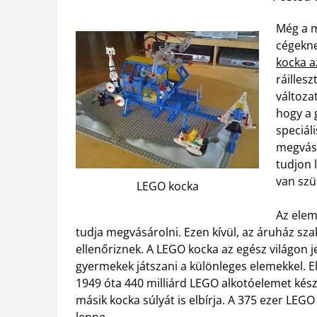
Még a m
cégekne
kocka a
ráilles
változa
hogy a 
speciál
megvásá
tudjon 
van szü
LEGO kocka
Az elem
tudja megvásárolni. Ezen kívül, az áruház s
ellenőriznek. A LEGO kocka az egész világon 
gyermekek játszani a különleges elemekkel. E
1949 óta 440 milliárd LEGO alkotóelemet készí
másik kocka súlyát is elbírja. A 375 ezer LE
lenne.