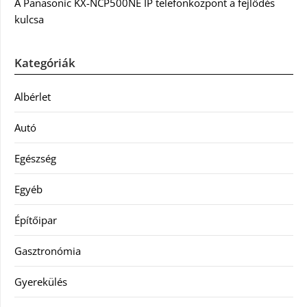
A Panasonic KX-NCP500NE IP telefonközpont a fejlődés
kulcsa
Kategóriák
Albérlet
Autó
Egészség
Egyéb
Építőipar
Gasztronómia
Gyerekülés