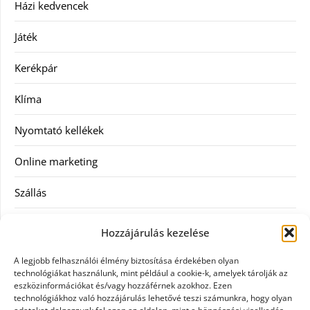
Házi kedvencek
Játék
Kerékpár
Klíma
Nyomtató kellékek
Online marketing
Szállás
Szauna
Hozzájárulás kezelése
Szellőztető
A legjobb felhasználói élmény biztosítása érdekében olyan
technológiákat használunk, mint például a cookie-k, amelyek tárolják az
Szolgáltatás
eszközinformációkat és/vagy hozzáférnek azokhoz. Ezen
technológiákhoz való hozzájárulás lehetővé teszi számunkra, hogy olyan