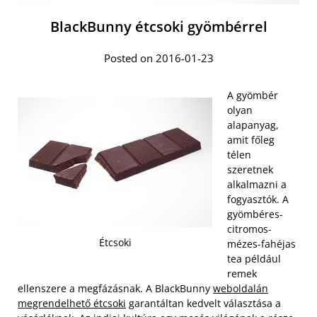
BlackBunny étcsoki gyömbérrel
Posted on 2016-01-23
A gyömbér
olyan
alapanyag,
amit főleg
télen
szeretnek
alkalmazni a
fogyasztók. A
gyömbéres-
citromos-
Étcsoki
mézes-fahéjas
tea például
remek
ellenszere a megfázásnak. A BlackBunny
weboldalán
megrendelhető étcsoki
garantáltan kedvelt választása a