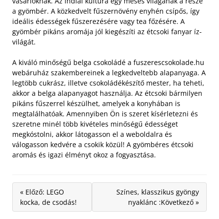
vásárlóknak. Az indiai kultúra egy mesés világának a része
a gyömbér. A közkedvelt fűszernövény enyhén csípős, így
ideális édességek fűszerezésére vagy tea főzésére. A
gyömbér pikáns aromája jól kiegészíti az étcsoki fanyar íz-
világát.
A kiváló minőségű belga csokoládé a fuszerescsokolade.hu
webáruház szakembereinek a legkedveltebb alapanyaga. A
legtöbb cukrász, illetve csokoládékészítő mester, ha teheti,
akkor a belga alapanyagot használja. Az étcsoki bármilyen
pikáns fűszerrel készülhet, amelyek a konyhában is
megtalálhatóak. Amennyiben Ön is szeret kísérletezni és
szeretne minél több kivételes minőségű édességet
megkóstolni, akkor látogasson el a weboldalra és
válogasson kedvére a csokik közül! A gyömbéres étcsoki
aromás és igazi élményt okoz a fogyasztása.
« Előző: LEGO
Színes, klasszikus gyöngy
kocka, de csodás!
nyaklánc :Következő »