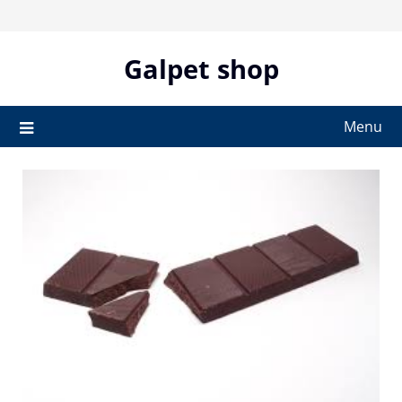
Skip
to
content
Galpet shop
Menu