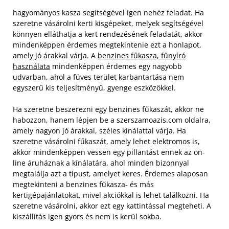
hagyományos kasza segítségével igen nehéz feladat. Ha
szeretne vásárolni kerti kisgépeket, melyek segítségével
könnyen elláthatja a kert rendezésének feladatát, akkor
mindenképpen érdemes megtekintenie ezt a honlapot,
amely jó árakkal várja. A
benzines fűkasza, fűnyíró
használata
mindenképpen érdemes egy nagyobb
udvarban, ahol a füves terület karbantartása nem
egyszerű kis teljesítményű, gyenge eszközökkel.
Ha szeretne beszerezni egy benzines fűkaszát, akkor ne
habozzon, hanem lépjen be a szerszamoazis.com oldalra,
amely nagyon jó árakkal, széles kínálattal várja. Ha
szeretne vásárolni fűkaszát, amely lehet elektromos is,
akkor mindenképpen vessen egy pillantást ennek az on-
line áruháznak a kínálatára, ahol minden bizonnyal
megtalálja azt a típust, amelyet keres. Érdemes alaposan
megtekinteni a benzines fűkasza- és más
kertigépajánlatokat, mivel akciókkal is lehet találkozni. Ha
szeretne vásárolni, akkor ezt egy kattintással megteheti. A
kiszállítás igen gyors és nem is kerül sokba.