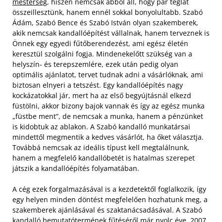
mesterség
, hiszen nemcsak abból áll, hogy pár téglát
összeillesztünk, hanem ennél sokkal bonyolultabb. Szabó
Ádám, Szabó Bence és Szabó István olyan szakemberek,
akik nemcsak kandallóépítést vállalnak, hanem terveznek is
Önnek egy egyedi fűtőberendezést, ami egész életén
keresztül szolgálni fogja. Mindenekelőtt szükség van a
helyszín- és terepszemlére, ezek után pedig olyan
optimális ajánlatot, tervet tudnak adni a vásárlóknak, ami
biztosan elnyeri a tetszést. Egy kandallóépítés nagy
kockázatokkal jár, mert ha az első begyújtásnál elkezd
füstölni, akkor bizony bajok vannak és így az egész munka
„füstbe ment”, de nemcsak a munka, hanem a pénzünket
is kidobtuk az ablakon. A Szabó kandalló munkatársai
mindettől megmentik a kedves vásárlót, ha őket választja.
Továbbá nemcsak az ideális típust kell megtalálnunk,
hanem a megfelelő kandallóbetét is hatalmas szerepet
játszik a kandallóépítés folyamatában.
A cég ezek forgalmazásával is a kezdetektől foglalkozik, így
egy helyen minden döntést megfelelően hozhatunk meg, a
szakemberek ajánlásával és szaktanácsadásával. A Szabó
kandalló bemutatótermének fűtéséről már nyolc éve, 2007