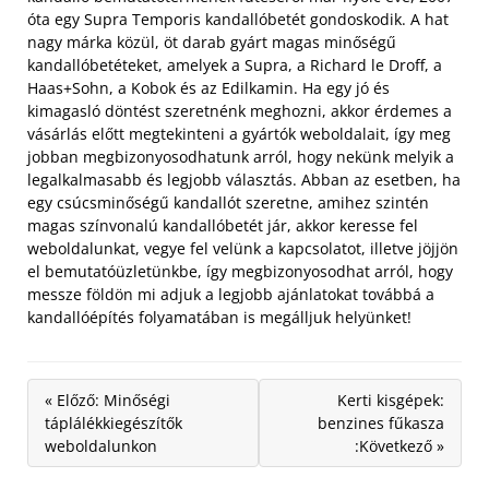
óta egy Supra Temporis kandallóbetét gondoskodik. A hat
nagy márka közül, öt darab gyárt magas minőségű
kandallóbetéteket, amelyek a Supra, a Richard le Droff, a
Haas+Sohn, a Kobok és az Edilkamin. Ha egy jó és
kimagasló döntést szeretnénk meghozni, akkor érdemes a
vásárlás előtt megtekinteni a gyártók weboldalait, így meg
jobban megbizonyosodhatunk arról, hogy nekünk melyik a
legalkalmasabb és legjobb választás. Abban az esetben, ha
egy csúcsminőségű kandallót szeretne, amihez szintén
magas színvonalú kandallóbetét jár, akkor keresse fel
weboldalunkat, vegye fel velünk a kapcsolatot, illetve jöjjön
el bemutatóüzletünkbe, így megbizonyosodhat arról, hogy
messze földön mi adjuk a legjobb ajánlatokat továbbá a
kandallóépítés folyamatában is megálljuk helyünket!
« Előző: Minőségi
Kerti kisgépek:
táplálékkiegészítők
benzines fűkasza
weboldalunkon
:Következő »