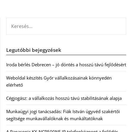
KERESÉS:
Legutóbbi bejegyzések
Iroda bérlés Debrecen – jó döntés a hosszú távú fejlődésért
Weboldal készítés Győr vállalkozásainak könnyedén
elérhető
Cégjogász: a vállalkozás hosszú távú stabilitásának alapja
Munkaügyi jogi tanácsadás: Fiák István ügyvéd szakértői
segítsége munkavállalóknak és munkáltatóknak
A Panasonic KX-NCP500NE IP telefonközpont a fejlődés