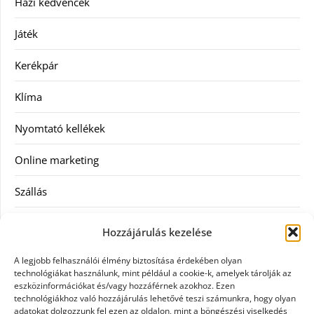
Házi kedvencek
Játék
Kerékpár
Klíma
Nyomtató kellékek
Online marketing
Szállás
Szauna
Hozzájárulás kezelése
Szellőztető
A legjobb felhasználói élmény biztosítása érdekében olyan
technológiákat használunk, mint például a cookie-k, amelyek tárolják az
Szolgáltatás
eszközinformációkat és/vagy hozzáférnek azokhoz. Ezen
technológiákhoz való hozzájárulás lehetővé teszi számunkra, hogy olyan
adatokat dolgozzunk fel ezen az oldalon, mint a böngészési viselkedés