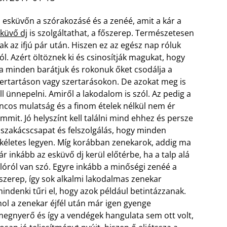
 esküvőn a szórakozásé és a zenéé, amit a kár a
küvő dj
is szolgáltathat, a főszerep. Természetesen
ak az ifjú pár után. Hiszen ez az egész nap róluk
ól. Azért öltöznek ki és csinosítják magukat, hogy
 minden barátjuk és rokonuk őket csodálja a
ertartáson vagy szertarásokon. De azokat meg is
ll ünnepelni. Amiről a lakodalom is szól. Az pedig a
ncos mulatság és a finom ételek nélkül nem ér
mmit. Jó helyszínt kell találni mind ehhez és persze
 szakácscsapat és felszolgálás, hogy minden
kéletes legyen. Míg korábban zenekarok, addig ma
r inkább az esküvő dj kerül előtérbe, ha a talp alá
lóról van szó.
Egyre inkább a minőségi zenéé a
szerep, így sok alkalmi lakodalmas zenekar
denki tűri el, hogy azok például betintázzanak.
hol a zenekar éjfél után már igen gyenge
 megnyerő és így a vendégek hangulata sem ott volt,