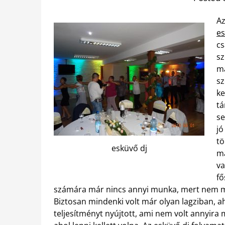
Az
es
cs
sz
ma
sz
ke
tá
se
jó
tö
esküvő dj
má
va
fő
számára már nincs annyi munka, mert nem min
Biztosan mindenki volt már olyan lagziban, a
teljesítményt nyújtott, ami nem volt annyira