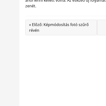
ahol lenni kellett volna. Az esküvő dj folyamat
zenét.
« Előző: Képmódosítás fotó szűrő
révén