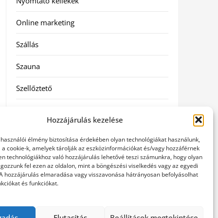
Nyomtató kellékek
Online marketing
Szállás
Szauna
Szellőztető
Szolgáltatás
Hozzájárulás kezelése
Táskák
elhasználói élmény biztosítása érdekében olyan technológiákat használunk,
l a cookie-k, amelyek tárolják az eszközinformációkat és/vagy hozzáférnek
Utazás
en technológiákhoz való hozzájárulás lehetővé teszi számunkra, hogy olyan
gozzunk fel ezen az oldalon, mint a böngészési viselkedés vagy az egyedi
 A hozzájárulás elmaradása vagy visszavonása hátrányosan befolyásolhat
Vásárlás
kciókat és funkciókat.
Webáruházak
gadás
Elutasítás
Beállítások megtekintése