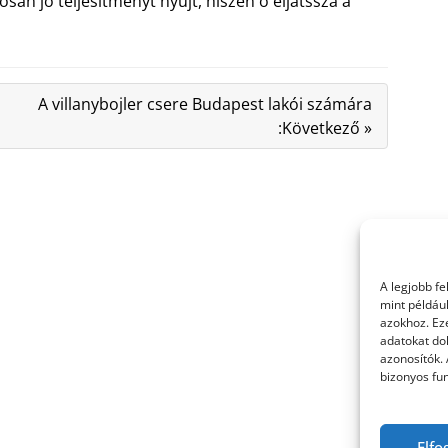
osan jó teljesítményt nyújt, hiszen ő eljátssza a
A villanybojler csere Budapest lakói számára
:Következő »
A legjobb f
mint példáu
azokhoz. Ez
adatokat dol
azonosítók.
bizonyos fun
Elfo