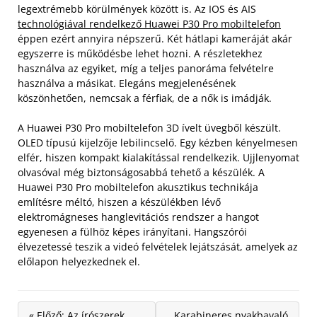
legextrémebb körülmények között is. Az IOS és AIS
technológiával rendelkező Huawei P30 Pro mobiltelefon
éppen ezért annyira népszerű. Két hátlapi kameráját akár
egyszerre is működésbe lehet hozni. A részletekhez
használva az egyiket, míg a teljes panoráma felvételre
használva a másikat. Elegáns megjelenésének
köszönhetően, nemcsak a férfiak, de a nők is imádják.
A Huawei P30 Pro mobiltelefon 3D ívelt üvegből készült.
OLED típusú kijelzője lebilincselő. Egy kézben kényelmesen
elfér, hiszen kompakt kialakítással rendelkezik. Ujjlenyomat
olvasóval még biztonságosabbá tehető a készülék. A
Huawei P30 Pro mobiltelefon akusztikus technikája
említésre méltó, hiszen a készülékben lévő
elektromágneses hanglevitációs rendszer a hangot
egyenesen a fülhöz képes irányítani. Hangszórói
élvezetessé teszik a videó felvételek lejátszását, amelyek az
előlapon helyezkednek el.
« Előző: Az írószerek
Karabineres nyakbavaló