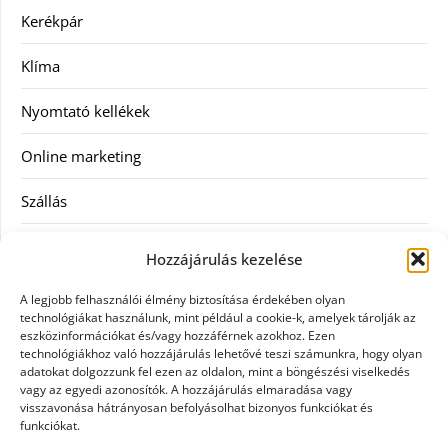
Kerékpár
Klíma
Nyomtató kellékek
Online marketing
Szállás
Szauna
Hozzájárulás kezelése
Szellőztető
A legjobb felhasználói élmény biztosítása érdekében olyan
technológiákat használunk, mint például a cookie-k, amelyek tárolják az
Szolgáltatás
eszközinformációkat és/vagy hozzáférnek azokhoz. Ezen
technológiákhoz való hozzájárulás lehetővé teszi számunkra, hogy olyan
adatokat dolgozzunk fel ezen az oldalon, mint a böngészési viselkedés
Táskák
vagy az egyedi azonosítók. A hozzájárulás elmaradása vagy
visszavonása hátrányosan befolyásolhat bizonyos funkciókat és
Utazás
funkciókat.