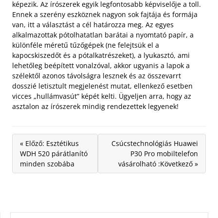
képezik. Az írószerek egyik legfontosabb képviselője a toll.
Ennek a szerény eszköznek nagyon sok fajtája és formája
van, itt a választást a cél határozza meg. Az egyes
alkalmazottak pótolhatatlan barátai a nyomtató papír, a
különféle méretű tűzőgépek (ne felejtsük el a
kapocskiszedőt és a pótalkatrészeket), a lyukasztó, ami
lehetőleg beépített vonalzóval, akkor ugyanis a lapok a
szélektől azonos távolságra lesznek és az összevarrt
dosszié letisztult megjelenést mutat, ellenkező esetben
vicces „hullámvasút” képét kelti. Ügyeljen arra, hogy az
asztalon az írószerek mindig rendezettek legyenek!
« Előző: Esztétikus
Csúcstechnológiás Huawei
WDH 520 párátlanító
P30 Pro mobiltelefon
minden szobába
vásárolható :Következő »
KERESÉS: