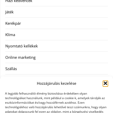
Házi kedvencek
Játék
Kerékpár
Klíma
Nyomtató kellékek
Online marketing
Szállás
Szauna
Hozzájárulás kezelése
Szellőztető
A legjobb felhasználói élmény biztosítása érdekében olyan
technológiákat használunk, mint például a cookie-k, amelyek tárolják az
Szolgáltatás
eszközinformációkat és/vagy hozzáférnek azokhoz. Ezen
technológiákhoz való hozzájárulás lehetővé teszi számunkra, hogy olyan
adatokat dolgozzunk fel ezen az oldalon, mint a böngészési viselkedés