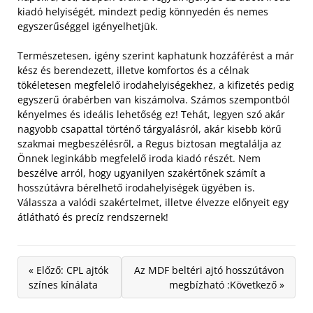
kiadó helyiségét, mindezt pedig könnyedén és nemes
egyszerűséggel igényelhetjük.
Természetesen, igény szerint kaphatunk hozzáférést a már
kész és berendezett, illetve komfortos és a célnak
tökéletesen megfelelő irodahelyiségekhez, a kifizetés pedig
egyszerű órabérben van kiszámolva. Számos szempontból
kényelmes és ideális lehetőség ez! Tehát, legyen szó akár
nagyobb csapattal történő tárgyalásról, akár kisebb körű
szakmai megbeszélésről, a Regus biztosan megtalálja az
Önnek leginkább megfelelő iroda kiadó részét. Nem
beszélve arról, hogy ugyanilyen szakértőnek számít a
hosszútávra bérelhető irodahelyiségek ügyében is.
Válassza a valódi szakértelmet, illetve élvezze előnyeit egy
átlátható és precíz rendszernek!
« Előző: CPL ajtók
Az MDF beltéri ajtó hosszútávon
színes kínálata
megbízható :Következő »