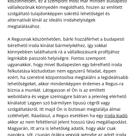
köszönhetően, ez a szempont most már minden budapesti
vállalkozónak könnyedén megoldható, hiszen az említett
szolgáltató tulajdonképpen sokrétű lehetőséget és
alternatívát kínál az ideális irodahelyiségek
megtalálásához.
A Regusnak köszönhetően, bárki hozzáférhet a budapesti
bérelhető iroda kínálat bármelyikéhez, így sokkal
könnyebben találhatunk rá a vállalkozásunk profiljához
leginkább passzoló helyiségre. Fontos szempont
ugyanakkor, hogy mivel Budapesten egy bérelhető iroda
felkutatása köztudottan nem egyszerű feladat, éppen
ezért, ha szeretné központosítva megtalálni a legideálisabb
lehetőségeket, akkor mindenképpen érdemes a Regus-ra
bíznia a munkát. Látogasson el Ön is az említett
weboldalra és vegye szemügyre bátran a jelenleg elérhető
kínálatot! Legyen szó bármilyen típusú cégről vagy
szolgáltatásról, itt majd Ön is biztosan megtalálja álmai
székhelyét.
Ráadásul, a Regus esetében ha egy
iroda kiadó
,
akkor az nem feltétlenül jelent hosszú távú megállapodást.
Magyarán, itt arra is lehetőség adatik, hogy akár csak
napokra, sőt, csupán órákra vegyük igénybe az adott iroda