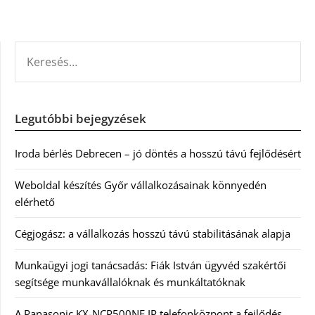
KERESÉS:
Legutóbbi bejegyzések
Iroda bérlés Debrecen – jó döntés a hosszú távú fejlődésért
Weboldal készítés Győr vállalkozásainak könnyedén
elérhető
Cégjogász: a vállalkozás hosszú távú stabilitásának alapja
Munkaügyi jogi tanácsadás: Fiák István ügyvéd szakértői
segítsége munkavállalóknak és munkáltatóknak
A Panasonic KX-NCP500NE IP telefonközpont a fejlődés