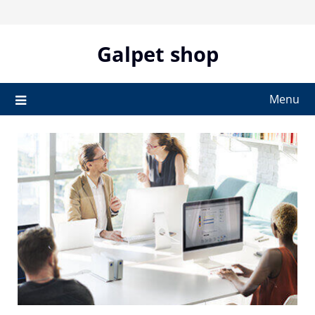
Skip
to
content
Galpet shop
Menu