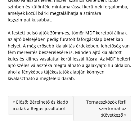
kiváló választás lehet, hiszen számos kivitelben, több
színben és különféle mintamarással kerülnek forgalomba,
amelyek közül bárki megtalálhatja a számára
legszimpatikusabbat.
A festett belső ajtók 30mm-es, tömör MDF keretből állnak,
az ajtó belsejében pedig furatolt faforgácslap betét kap
helyet. A még erősebb kialakítás érdekében, lehetőség van
fém merevítés beszerelésére is. Minden ajtó kialakított
kulcs és kilincs vasalattal kerül leszállításra. Az MDF beltéri
ajtó széles választéka megtalálható a galaxyajto.hu oldalon,
ahol a fényképes tájékoztatók alapján könnyen
kiválasztható a megfelelő darab.
« Előző: Bérelhető és kiadó
Tornaeszközök férfi
irodák a Regus jóvoltából
szertornához
:Következő »