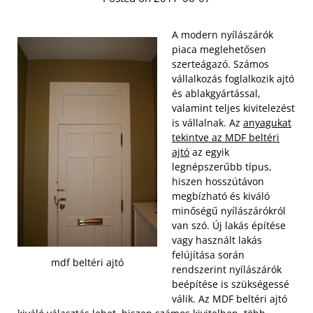
A modern nyílászárók
piaca meglehetősen
szerteágazó. Számos
vállalkozás foglalkozik ajtó
és ablakgyártással,
valamint teljes kivitelezést
is vállalnak. Az
anyagukat
tekintve az MDF beltéri
ajtó
az egyik
legnépszerűbb típus,
hiszen hosszútávon
megbízható és kiváló
minőségű nyílászárókról
van szó. Új lakás építése
vagy használt lakás
felújítása során
mdf beltéri ajtó
rendszerint nyílászárók
beépítése is szükségessé
válik. Az MDF beltéri ajtó