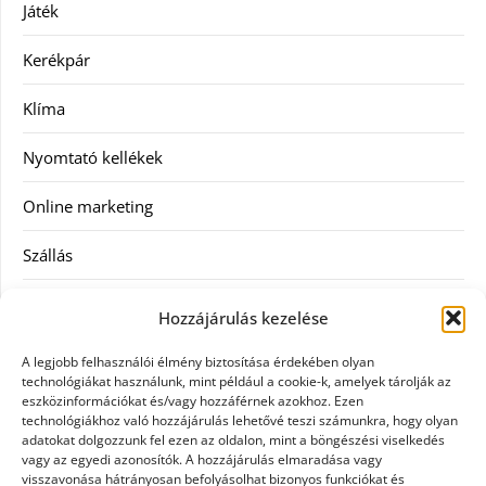
Játék
Kerékpár
Klíma
Nyomtató kellékek
Online marketing
Szállás
Szauna
Hozzájárulás kezelése
Szellőztető
A legjobb felhasználói élmény biztosítása érdekében olyan
technológiákat használunk, mint például a cookie-k, amelyek tárolják az
Szolgáltatás
eszközinformációkat és/vagy hozzáférnek azokhoz. Ezen
technológiákhoz való hozzájárulás lehetővé teszi számunkra, hogy olyan
adatokat dolgozzunk fel ezen az oldalon, mint a böngészési viselkedés
Táskák
vagy az egyedi azonosítók. A hozzájárulás elmaradása vagy
visszavonása hátrányosan befolyásolhat bizonyos funkciókat és