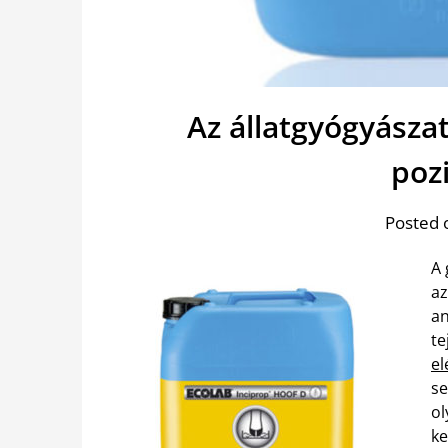
Az állatgyógyász
poz
Posted 
A 
az
an
te
el
se
ol
ke