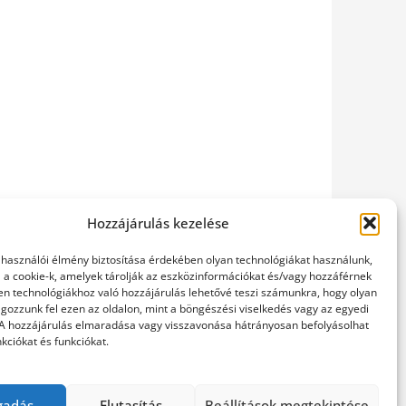
Hozzájárulás kezelése
elhasználói élmény biztosítása érdekében olyan technológiákat használunk,
l a cookie-k, amelyek tárolják az eszközinformációkat és/vagy hozzáférnek
en technológiákhoz való hozzájárulás lehetővé teszi számunkra, hogy olyan
gozzunk fel ezen az oldalon, mint a böngészési viselkedés vagy az egyedi
 A hozzájárulás elmaradása vagy visszavonása hátrányosan befolyásolhat
kciókat és funkciókat.
gadás
Elutasítás
Beállítások megtekintése