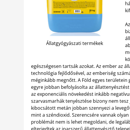
há
ki
Az
bi
ál
Állatgyógyászati termékek
ab
mu
kö
egészségesen tartsák azokat. Az ember az áll
technológia fejlődősével, az emberiség szám
méginkább megnőtt. A Föld egyes területein 
egyre jobban befolyásolta az állattenyésztést
az exponenciális növekedést inkább negatívu
szarvasmarhák tenyésztése bizony nem tesz jó
kibocsátott metán jobban szennyezi a levegőt
mint a széndioxid. Szerencsére vannak olyan 
problémát nem is lehet megoldani, de legaláb
elterjedtek az iparszerű állattenyésztő telep