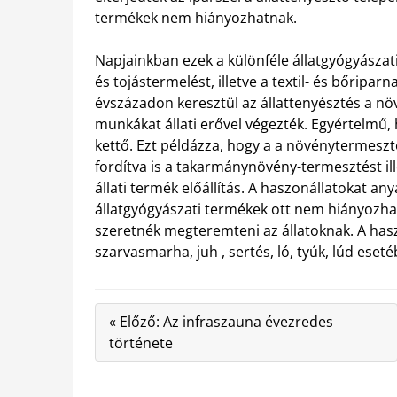
termékek nem hiányozhatnak.
Napjainkban ezek a különféle állatgyógyászati 
és tojástermelést, illetve a textil- és bőripa
évszázadon keresztül az állattenyésztés a növ
munkákat állati erővel végezték. Egyértelmű
kettő. Ezt példázza, hogy a a növénytermesztés
fordítva is a takarmánynövény-termesztést ill
állati termék előállítás. A haszonállatokat a
állatgyógyászati termékek ott nem hiányozha
szeretnék megteremteni az állatoknak. A hasz
szarvasmarha, juh , sertés, ló, tyúk, lúd eset
« Előző: Az infraszauna évezredes
története