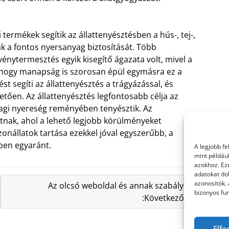
termékek segítik az állattenyésztésben a hús-, tej-,
rnak a fontos nyersanyag biztosítását. Több
énytermesztés egyik kisegítő ágazata volt, mivel a
, hogy manapság is szorosan épül egymásra ez a
t segíti az állattenyésztés a trágyázással, és
etően. Az állattenyésztés legfontosabb célja az
nyagi nyereség reményében tenyésztik. Az
tnak, ahol a lehető legjobb körülményeket
onállatok tartása ezekkel jóval egyszerűbb, a
ében egyaránt.
A legjobb f
mint példáu
azokhoz. Ez
adatokat dol
azonosítók.
Az olcsó weboldal és annak szabályai
bizonyos fun
:Következő »
Elfo