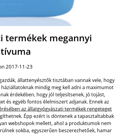
ati termékek megannyi
itívuma
on 2017-11-23
gazdák, állattenyésztők tisztában vannak vele, hogy
 háziállatoknak mindig meg kell adni a maximumot
nak érdekében, hogy jól teljesítsenek, jó tojást,
jet és egyéb fontos élelmiszert adjanak. Ennek az
érésében az állatgyógyászati termékek rengeteget
gíthetnek. Épp ezért is döntenek a tapasztaltabbak
yan webshopok mellett, ahol a produktumok nem
rülnek sokba, egyszerűen beszerezhetőek, hamar