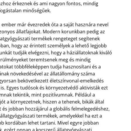
zhoz érkeznek és ami nagyon fontos, mindig
fogástalan minőségűek.
 ember már évezredek óta a saját hasznára nevel
zonyos állatfajokat. Modern korunkban pedig az
latgyógyászati termékek rengeteget segítenek
ban, hogy az érintett személyek a lehető legjobb
nkát tudják elvégezni, hogy a háziállatoknak kiváló
rülményeket teremtsenek meg és mindig
atokat többféleképpen tudja hasznosítani és a
ának növekedésével az állatállomány száma
gyorsan bekövetkezett életszínvonal-emelkedés
 is. Egyes tudósok és környezetvédő aktivisták ezt
mnak tekintik, mint pozitívumnak.
Például a
t a környezetnek, hiszen a tehenek, bikák által
 és jobban hozzájárul a globális felmelegedéshez,
állatgyógyászati termékek, amelyekkel ha ezt a
b kordában lehet tartani. Mivel egyre jobban
ek, ezért onnan a korszerű állatgyógyászati