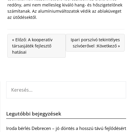
redőny, ami nem mellesleg kiváló hang- és hőszigetelőnek
számítanak. Az alumíniumváltozatok védik az ablaküveget
az ütődésektől.
« Előző: A kooperatív
Ipari porszívó tekintélyes
társasjáték fejlesztő
szívóerővel :Következő »
hatásai
KERESÉS:
Legutóbbi bejegyzések
Iroda bérlés Debrecen – jó döntés a hosszú távú fejlődésért