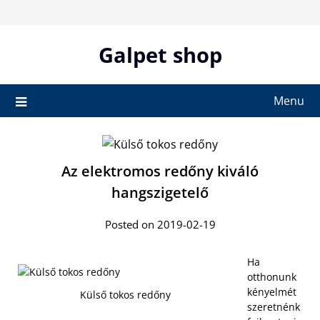
Skip
to
content
Galpet shop
Menu
Az elektromos redőny kiváló
hangszigetelő
Posted on 2019-02-19
Ha
otthonunk
kényelmét
Külső tokos redőny
szeretnénk