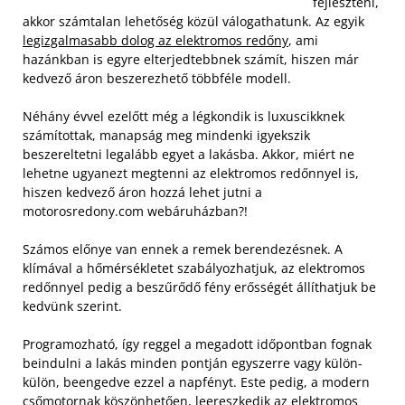
fejleszteni,
akkor számtalan lehetőség közül válogathatunk. Az egyik
legizgalmasabb dolog az elektromos redőny
, ami
hazánkban is egyre elterjedtebbnek számít, hiszen már
kedvező áron beszerezhető többféle modell.
Néhány évvel ezelőtt még a légkondik is luxuscikknek
számítottak, manapság meg mindenki igyekszik
beszereltetni legalább egyet a lakásba. Akkor, miért ne
lehetne ugyanezt megtenni az elektromos redőnnyel is,
hiszen kedvező áron hozzá lehet jutni a
motorosredony.com webáruházban?!
Számos előnye van ennek a remek berendezésnek. A
klímával a hőmérsékletet szabályozhatjuk, az elektromos
redőnnyel pedig a beszűrődő fény erősségét állíthatjuk be
kedvünk szerint.
Programozható, így reggel a megadott időpontban fognak
beindulni a lakás minden pontján egyszerre vagy külön-
külön, beengedve ezzel a napfényt. Este pedig, a modern
csőmotornak köszönhetően, leereszkedik az elektromos