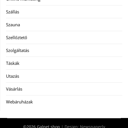
Szállás
Szauna
Szellőztető
Szolgáltatás
Táskák
Utazás
Vásárlás
Webáruházak
©2026 Galpet shop
| Design:
Newspaperly