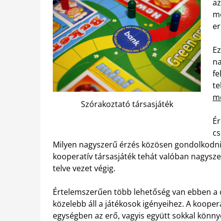
az
me
e
Ez
na
fe
te
mó
Szórakoztató társasjáték
Ér
cs
Milyen nagyszerű érzés közösen gondolkodni 
kooperatív társasjáték tehát valóban nagyszer
telve vezet végig.
Értelemszerűen több lehetőség van ebben a cs
közelebb áll a játékosok igényeihez. A kooperat
egységben az erő, vagyis együtt sokkal könny