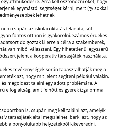
 együttműködésre. Arra kell ösztönözni őket, hogy
rjenek egymástól segítséget kérni, mert így sokkal
redményesebbek lehetnek.
 nem csupán az iskolai oktatás feladata, sőt,
gyon fontos otthon is gyakorolni. Számos érdekes
ladatsort dolgoztak ki erre a célra a szakemberek,
hát van miből választani. Egy hihetetlenül egyszerű
dszert jelent a kooperatív társasjáték
használata.
dekes tevékenységek során tapasztalhatják meg a
emeték azt, hogy mit jelent segíteni például valakin.
és megoldást találni egy adott problémára. A
ű elfoglaltság, amit felnőtt és gyerek izgalommal
oportban is, csupán meg kell találni azt, amelyik
ív társasjáték által megízlelheti bárki azt, hogy az
ebb a bonyolultabb helyzetekből kikeveredni.