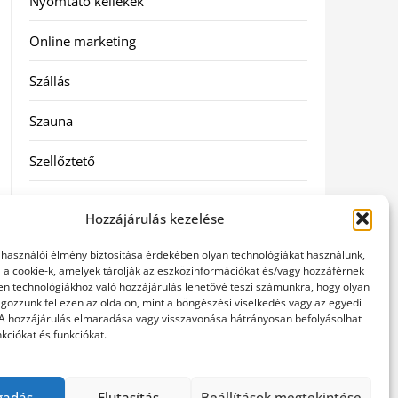
Nyomtató kellékek
Online marketing
Szállás
Szauna
Szellőztető
Szolgáltatás
Hozzájárulás kezelése
Táskák
elhasználói élmény biztosítása érdekében olyan technológiákat használunk,
l a cookie-k, amelyek tárolják az eszközinformációkat és/vagy hozzáférnek
Utazás
en technológiákhoz való hozzájárulás lehetővé teszi számunkra, hogy olyan
gozzunk fel ezen az oldalon, mint a böngészési viselkedés vagy az egyedi
 A hozzájárulás elmaradása vagy visszavonása hátrányosan befolyásolhat
Vásárlás
kciókat és funkciókat.
Webáruházak
gadás
Elutasítás
Beállítások megtekintése