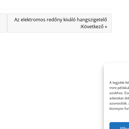
Az elektromos redőny kiváló hangszigetelő
:Következő »
A legjobb f
mint példáu
azokhoz. Ez
adatokat dol
azonosítók.
bizonyos fun
Elfo