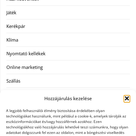
Játék
Kerékpár
Klíma
Nyomtató kellékek
Online marketing
Szállás
Szauna
Hozzájárulás kezelése
Szellőztető
A legjobb felhasználói élmény biztosítása érdekében olyan
technológiákat használunk, mint például a cookie-k, amelyek tárolják az
Szolgáltatás
eszközinformációkat és/vagy hozzáférnek azokhoz. Ezen
technológiákhoz való hozzájárulás lehetővé teszi számunkra, hogy olyan
adatokat dolgozzunk fel ezen az oldalon, mint a böngészési viselkedés
Táskák