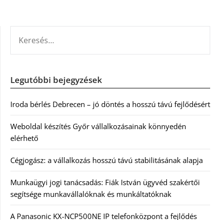
KERESÉS:
Legutóbbi bejegyzések
Iroda bérlés Debrecen – jó döntés a hosszú távú fejlődésért
Weboldal készítés Győr vállalkozásainak könnyedén
elérhető
Cégjogász: a vállalkozás hosszú távú stabilitásának alapja
Munkaügyi jogi tanácsadás: Fiák István ügyvéd szakértői
segítsége munkavállalóknak és munkáltatóknak
A Panasonic KX-NCP500NE IP telefonközpont a fejlődés