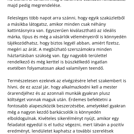
majd pedig megrendelése.
Felesleges több napot arra szánni, hogy egyik szaküzletből
a másikba látogatsz, amikor minden csak néhány
kattintásnyira van. Egyszerűen kiválasztható az ideális
márka, típus és még a vásárlók véleményeiről is könnyedén
tájékozódhatsz, hogy biztos legyél abban, amiért fizetsz,
megéri az árát. A megbízható szerszámokra minden
háztartásban szükség van. Egy nagyobb területtel
rendelkező és még kerttel is büszkélkedő ingatlan
esetében folyamatosan akad valamilyen teendő.
Természetesen ezeknek az elvégzésére lehet szakembert is
hívni, de ez azzal jár, hogy alkalmazkodni kell a mester
órarendjéhez és az azonnali munkák gyakran plusz
költséget vonnak maguk után. Érdemes befektetni a
fontosabb alapeszközök beszerzésébe, amelyekkel gyakran
még a nagyon kezdő barkácsolók is könnyedén
elboldogulnak. Kivételes sikerélményt nyújt, amikor egy
feladatot egyedül is el tudsz végezni, mert látván a pozitív
eredményt, lendületet kaphatsz a további szerelések