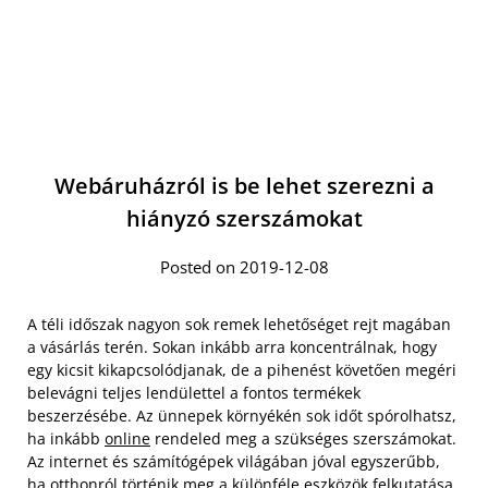
Webáruházról is be lehet szerezni a
hiányzó szerszámokat
Posted on 2019-12-08
A téli időszak nagyon sok remek lehetőséget rejt magában
a vásárlás terén. Sokan inkább arra koncentrálnak, hogy
egy kicsit kikapcsolódjanak, de a pihenést követően megéri
belevágni teljes lendülettel a fontos termékek
beszerzésébe. Az ünnepek környékén sok időt spórolhatsz,
ha inkább
online
rendeled meg a szükséges szerszámokat.
Az internet és számítógépek világában jóval egyszerűbb,
ha otthonról történik meg a különféle eszközök felkutatása,