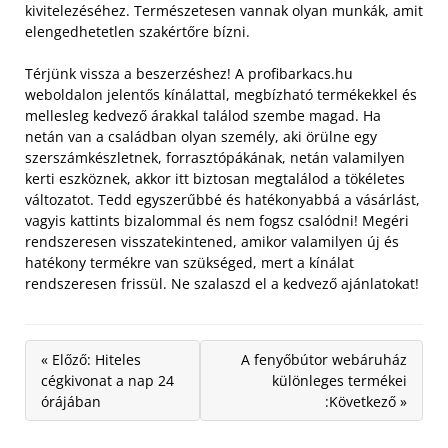
kivitelezéséhez. Természetesen vannak olyan munkák, amit
elengedhetetlen szakértőre bízni.
Térjünk vissza a beszerzéshez! A profibarkacs.hu
weboldalon jelentős kínálattal, megbízható termékekkel és
mellesleg kedvező árakkal találod szembe magad. Ha
netán van a családban olyan személy, aki örülne egy
szerszámkészletnek, forrasztópákának, netán valamilyen
kerti eszköznek, akkor itt biztosan megtalálod a tökéletes
változatot. Tedd egyszerűbbé és hatékonyabbá a vásárlást,
vagyis kattints bizalommal és nem fogsz csalódni! Megéri
rendszeresen visszatekintened, amikor valamilyen új és
hatékony termékre van szükséged, mert a kínálat
rendszeresen frissül. Ne szalaszd el a kedvező ajánlatokat!
« Előző: Hiteles
A fenyőbútor webáruház
cégkivonat a nap 24
különleges termékei
órájában
:Következő »