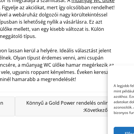
kor is megtalálja a számítását. A
műanyag WC ülőke
Figyelje az akciókat, mert így olcsóbban rendelhet!
vel a webáruház dolgozói nagy körültekintéssel
pusban is lehetőség nyílik a vásárlásra. Ez azt
őke mellett, van egy kisebb változat is. Külön
meggátoló típus.
n lassan kerül a helyére. Ideális választást jelent
 élnek. Olyan típust érdemes venni, ami csupán
erencsére, a műanyag WC ülőke hamar megérkezik az
z vele, ugyanis roppant kényelmes. Éveken keresztül,
e minél hamarabb a megrendelését!
A legjobb f
mint példáu
azokhoz. Ez
adatokat dol
en
Könnyű a Gold Power rendelés online
azonosítók.
:Következő »
bizonyos fun
Elfo