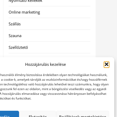
Nyomtató kellékek
Online marketing
Szállás
Szauna
Szellőztető
Szolgáltatás
Hozzájárulás kezelése
Táskák
elhasználói élmény biztosítása érdekében olyan technológiákat használunk,
l a cookie-k, amelyek tárolják az eszközinformációkat és/vagy hozzáférnek
Utazás
en technológiákhoz való hozzájárulás lehetővé teszi számunkra, hogy olyan
gozzunk fel ezen az oldalon, mint a böngészési viselkedés vagy az egyedi
 A hozzájárulás elmaradása vagy visszavonása hátrányosan befolyásolhat
Vásárlás
kciókat és funkciókat.
Webáruházak
gadás
Elutasítás
Beállítások megtekintése