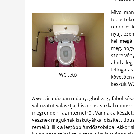
Mivel man
toalettekr
rendelés l
nyújt eze
kell megál
meg, hog
szerelvény
ahol a leg
felfogatás
WC tető
követően a
készült WC
A webáruházban műanyagból vagy fából készül
változatot választja, hiszen ez sokkal mode
megrendelni az internetről. Vannak a készl
vesznek maguknak kiskutyákkal díszített típus
remekül illik a legtöbb fürdőszobába.
Akkor s