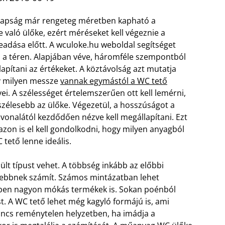
apság már rengeteg méretben kapható a
e való ülőke, ezért méréseket kell végeznie a
eadása előtt. A wculoke.hu weboldal segítséget
n a téren. Alapjában véve, háromféle szempontból
lapítani az értékeket. A köztávolság azt mutatja
y milyen messze
vannak egymástól a WC tető
ei. A szélességet értelemszerűen ott kell lemérni,
szélesebb az ülőke. Végezetül, a hosszúságot a
 vonalától kezdődően nézve kell megállapítani. Ezt
zon is el kell gondolkodni, hogy milyen anyagból
 tető lenne ideális.
t típust vehet. A többség inkább az előbbi
rnebbnek számít. Számos mintázatban lehet
etben nagyon mókás termékek is. Sokan poénból
t. A WC tető lehet még kagyló formájú is, ami
incs reménytelen helyzetben, ha imádja a