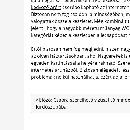
különleges színeket, hiszen a kollekcióban ek
kedvező árért
cserébe kapható az interneten. 
Biztosan nem fog csalódni a minőségében, mi
válogatták össze a készletet. Még kombinált tí
jelenti, hogy a nagyobb méretű műanyag WC ül
kategóriát képez a készletben a lecsapódást 
Ettől biztosan nem fog megijedni, hiszen nagyo
az olyan háztartásokban, ahol kisgyerekek is
egyetlen kattintással a helyére rakható. Sz
internetes áruházból. Biztosan elégedett les
problémák nélkül használhatja, ezért adja l
« Előző: Csapra szerelhető víztisztító mind
fürdőszobába