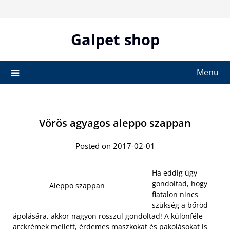
Skip
to
content
Galpet shop
Menu
Vörös agyagos aleppo szappan
Posted on 2017-02-01
Ha eddig úgy
gondoltad, hogy
Aleppo szappan
fiatalon nincs
szükség a bőröd
ápolására, akkor nagyon rosszul gondoltad! A különféle
arckrémek mellett, érdemes maszkokat és pakolásokat is