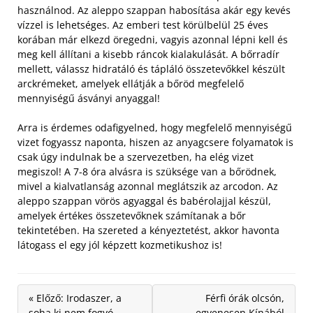
használnod. Az aleppo szappan habosítása akár egy kevés
vízzel is lehetséges. Az emberi test körülbelül 25 éves
korában már elkezd öregedni, vagyis azonnal lépni kell és
meg kell állítani a kisebb ráncok kialakulását. A bőrradír
mellett, válassz hidratáló és tápláló összetevőkkel készült
arckrémeket, amelyek ellátják a bőröd megfelelő
mennyiségű ásványi anyaggal!
Arra is érdemes odafigyelned, hogy megfelelő mennyiségű
vizet fogyassz naponta, hiszen az anyagcsere folyamatok is
csak úgy indulnak be a szervezetben, ha elég vizet
megiszol! A 7-8 óra alvásra is szüksége van a bőrödnek,
mivel a kialvatlanság azonnal meglátszik az arcodon. Az
aleppo szappan vörös agyaggal és babérolajjal készül,
amelyek értékes összetevőknek számítanak a bőr
tekintetében. Ha szereted a kényeztetést, akkor havonta
látogass el egy jól képzett kozmetikushoz is!
« Előző: Irodaszer, a
Férfi órák olcsón,
soha ki nem fogyó
egyenesen Kínából