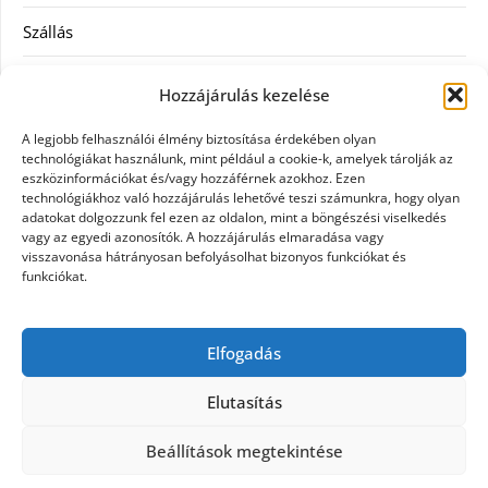
Szállás
Szauna
Hozzájárulás kezelése
Szellőztető
A legjobb felhasználói élmény biztosítása érdekében olyan
technológiákat használunk, mint például a cookie-k, amelyek tárolják az
Szolgáltatás
eszközinformációkat és/vagy hozzáférnek azokhoz. Ezen
technológiákhoz való hozzájárulás lehetővé teszi számunkra, hogy olyan
adatokat dolgozzunk fel ezen az oldalon, mint a böngészési viselkedés
Táskák
vagy az egyedi azonosítók. A hozzájárulás elmaradása vagy
visszavonása hátrányosan befolyásolhat bizonyos funkciókat és
Utazás
funkciókat.
Vásárlás
Elfogadás
Webáruházak
Elutasítás
Beállítások megtekintése
©2026 Galpet shop
| Design:
Newspaperly