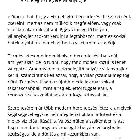
Vízmelegítő helyére villanybojler
előfordulhat, hogy a vízmelegítő berendezést le szeretnénk
cserélni, mert az nem működik megfelelően, vagy csak
másikra akarunk váltani. Egy
vízmelegítő helyére
villanybojler
szokott kerülni a legtöbbször, mert ez sokkal
hatékonyabban felmelegítheti a vizet, mint az elődje.
Természetesen mindenki olyan berendezést használ,
amilyet akar, de jó tudni, hogy több modell közül is lehet
válogatni. Amennyiben a vízmelegítő helyére villanybojler
kerül, számolnunk kell azzal, hogy a villanyszámla meg fog
nőni. Természetesen az újabb modellek már sokkal
takarékosabbak, mint a régiek, ettől függetlenül, a
rendszeres használat sok áramfogyasztással jár.
Szerencsére már több modern berendezés létezik, amelyek
segítségével egyszerűen meg lehet oldani a fűtést és a
meleg víz előállítását is. Valószínűleg a szakember is azt
fogja mondani, hogy a vízmelegítő helyére villanybojler
szükséges, de a döntés a mi kezünkben van.