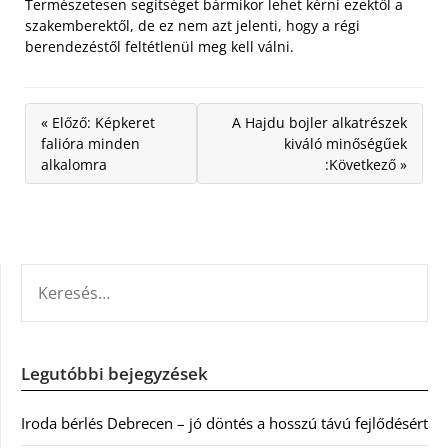
Természetesen segítséget bármikor lehet kérni ezektől a
szakemberektől, de ez nem azt jelenti, hogy a régi
berendezéstől feltétlenül meg kell válni.
« Előző: Képkeret
A Hajdu bojler alkatrészek
falióra minden
kiváló minőségűek
alkalomra
:Következő »
KERESÉS:
Legutóbbi bejegyzések
Iroda bérlés Debrecen – jó döntés a hosszú távú fejlődésért