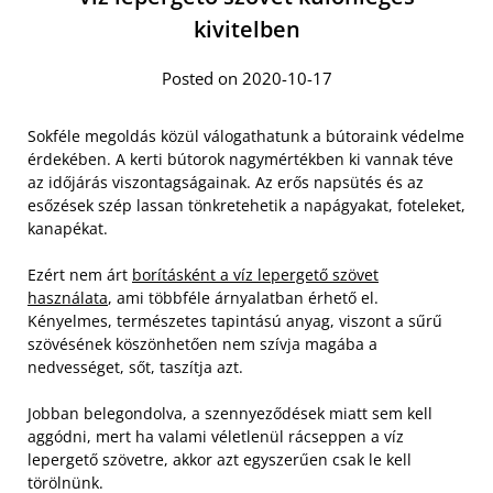
kivitelben
Posted on 2020-10-17
Sokféle megoldás közül válogathatunk a bútoraink védelme
érdekében. A kerti bútorok nagymértékben ki vannak téve
az időjárás viszontagságainak. Az erős napsütés és az
esőzések szép lassan tönkretehetik a napágyakat, foteleket,
kanapékat.
Ezért nem árt
borításként a víz lepergető szövet
használata
, ami többféle árnyalatban érhető el.
Kényelmes, természetes tapintású anyag, viszont a sűrű
szövésének köszönhetően nem szívja magába a
nedvességet, sőt, taszítja azt.
Jobban belegondolva, a szennyeződések miatt sem kell
aggódni, mert ha valami véletlenül rácseppen a víz
lepergető szövetre, akkor azt egyszerűen csak le kell
törölnünk.