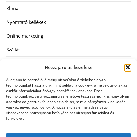
Klíma
Nyomtató kellékek
Online marketing
Szállás
Szauna
Hozzájárulás kezelése
Szellőztető
A legjobb felhasználói élmény biztosítása érdekében olyan
technológiákat használunk, mint például a cookie-k, amelyek tárolják az
Szolgáltatás
eszközinformációkat és/vagy hozzáférnek azokhoz. Ezen
technológiákhoz való hozzájárulás lehetővé teszi számunkra, hogy olyan
adatokat dolgozzunk fel ezen az oldalon, mint a böngészési viselkedés
Táskák
vagy az egyedi azonosítók. A hozzájárulás elmaradása vagy
visszavonása hátrányosan befolyásolhat bizonyos funkciókat és
Utazás
funkciókat.
Vásárlás