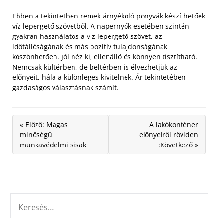
Ebben a tekintetben remek árnyékoló ponyvák készíthetőek
víz lepergető szövetből. A napernyők esetében szintén
gyakran használatos a víz lepergető szövet, az
időtállóságának és más pozitív tulajdonságának
köszönhetően. Jól néz ki, ellenálló és könnyen tisztítható.
Nemcsak kültérben, de beltérben is élvezhetjük az
előnyeit, hála a különleges kivitelnek. Ár tekintetében
gazdaságos választásnak számít.
« Előző: Magas
A lakókonténer
minőségű
előnyeiről röviden
munkavédelmi sisak
:Következő »
KERESÉS: