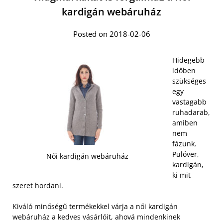
kardigán webáruház
Posted on 2018-02-06
Hidegebb
időben
szükséges
egy
vastagabb
ruhadarab,
amiben
nem
fázunk.
Pulóver,
Női kardigán webáruház
kardigán,
ki mit
szeret hordani.
Kiváló minőségű termékekkel várja a női kardigán
webáruház a kedves vásárlóit, ahová mindenkinek