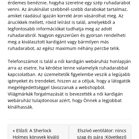
érdemes benéznie, hogyha szeretne egy szép ruhadarabot
venni. Az árukínálat szebbnél-szebb darabokat tartalmaz,
amiket ráadásul igazán korrekt áron vásárolhat meg. Az
árucikkek mellett, rövid leírást is talál, amelyekből a
legfontosabb információkat tudhatja meg az adott
ruhadarabról.
Nagyon egyszerűen és gyorsan rendelheti
meg a kiválasztott kardigánt vagy bármilyen más
ruhadarabot, az egész maximum néhány percbe telik.
Telefonszámot is talál a női kardigán webáruház honlapján
arra az esetre, ha kérdése lenne valamelyik ruhadarabbal
kapcsolatban. Az üzemeltetők figyelembe veszik a legújabb
igényeket és trendeket, hiszen az a céljuk, hogy a látogatók
megelégedettséggel távozzanak a webshopból.
Világmárkák forgalmazását is bevezették a női kardigán
webáruház tulajdonosai azért, hogy Önnek a legjobbat
kínálhassák.
« Előző: A Sherlock
Elszívó ventilátor: nincs
Holmes könyvek kiváló
szag és pára :Következő