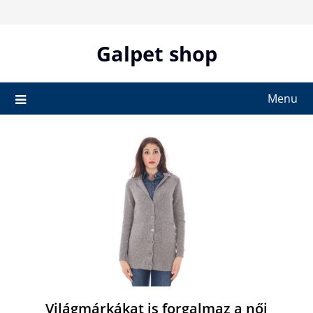
Skip
to
content
Galpet shop
Menu
Világmárkákat is forgalmaz a női