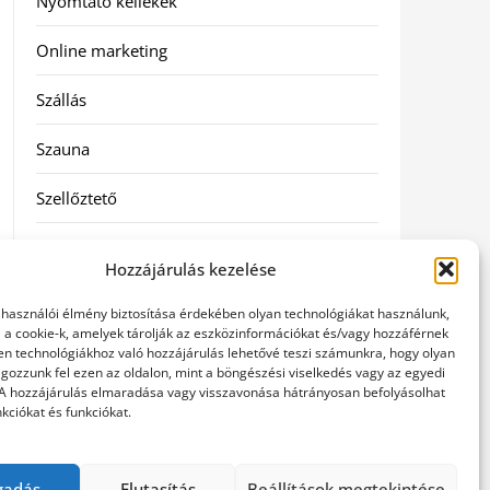
Nyomtató kellékek
Online marketing
Szállás
Szauna
Szellőztető
Szolgáltatás
Hozzájárulás kezelése
Táskák
elhasználói élmény biztosítása érdekében olyan technológiákat használunk,
l a cookie-k, amelyek tárolják az eszközinformációkat és/vagy hozzáférnek
Utazás
en technológiákhoz való hozzájárulás lehetővé teszi számunkra, hogy olyan
gozzunk fel ezen az oldalon, mint a böngészési viselkedés vagy az egyedi
 A hozzájárulás elmaradása vagy visszavonása hátrányosan befolyásolhat
Vásárlás
kciókat és funkciókat.
Webáruházak
gadás
Elutasítás
Beállítások megtekintése