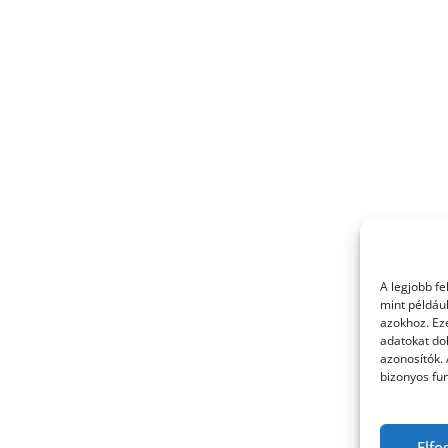
A legjobb f
mint példáu
azokhoz. Ez
adatokat dol
azonosítók.
bizonyos fun
Elfo