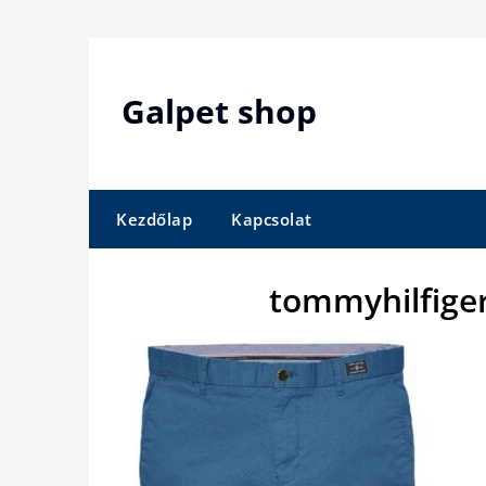
Skip
to
content
Galpet shop
Kezdőlap
Kapcsolat
tommyhilfige