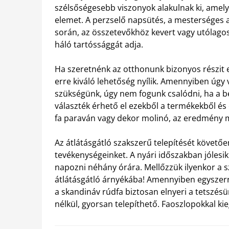
szélsőségesebb viszonyok alakulnak ki, amel
elemet. A perzselő napsütés, a mesterséges a
során, az összetevőkhöz kevert vagy utólagos
háló tartóssággát adja.
Ha szeretnénk az otthonunk bizonyos részit elr
erre kiváló lehetőség nyílik. Amennyiben úgy 
szükségünk, úgy nem fogunk csalódni, ha a be
választék érhető el ezekből a termékekből és 
fa paraván vagy dekor molinó, az eredmény 
Az átlátásgátló szakszerű telepítését követőe
tevékenységeinket. A nyári időszakban jóles
napozni néhány órára. Mellőzzük ilyenkor a 
átlátásgátló árnyékába! Amennyiben egyszerre
a skandináv rúdfa biztosan elnyeri a tetszé
nélkül, gyorsan telepíthető. Faoszlopokkal kieg