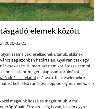
átásgátló elemek között
on 2020-03-23
a olyan személyek leselkednek utánuk, akiknek
íváncsiság azonban határtalan. Gyakran csak egy
 már csak azért is, mert azt nem korlátozza semmi.
ünk ennek, akkor megéri alaposan körülnézni,
ló ideális a feladat
ellátásra. Kerítéselemekre
hatást kelt. Első ránézésre éppen olyan, mintha élő
en közel megyünk hozzá és megérintjük. A mű
t erőpróbáit. Erre szükség is van, hiszen egyre