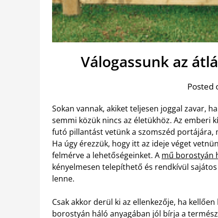
Válogassunk az átl
Posted 
Sokan vannak, akiket teljesen joggal zavar, h
semmi közük nincs az életükhöz. Az emberi k
futó pillantást vetünk a szomszéd portájára,
Ha úgy érezzük, hogy itt az ideje véget vetn
felmérve a lehetőségeinket. A
mű borostyán há
kényelmesen telepíthető és rendkívül sajátos 
lenne.
Csak akkor derül ki az ellenkezője, ha kellő
borostyán háló anyagában jól bírja a természe