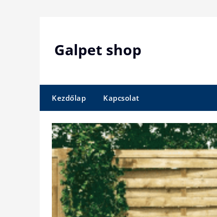
Skip
to
content
Galpet shop
Kezdőlap
Kapcsolat