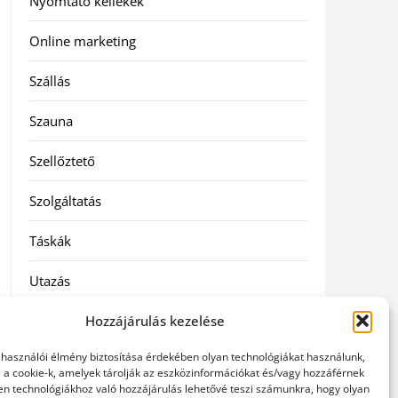
Nyomtató kellékek
Online marketing
Szállás
Szauna
Szellőztető
Szolgáltatás
Táskák
Utazás
Vásárlás
Hozzájárulás kezelése
elhasználói élmény biztosítása érdekében olyan technológiákat használunk,
Webáruházak
l a cookie-k, amelyek tárolják az eszközinformációkat és/vagy hozzáférnek
en technológiákhoz való hozzájárulás lehetővé teszi számunkra, hogy olyan