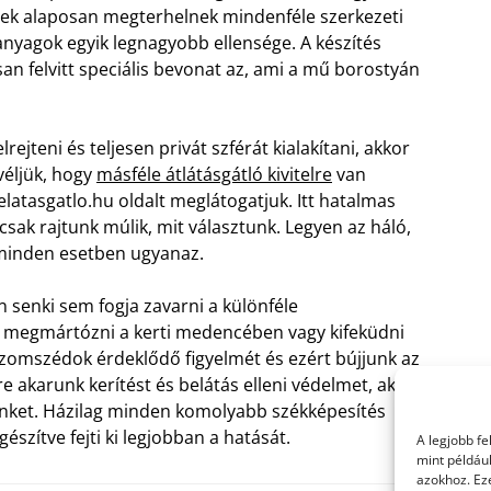
yek alaposan megterhelnek mindenféle szerkezeti
nyagok egyik legnagyobb ellensége. A készítés
an felvitt speciális bevonat az, ami a mű borostyán
ejteni és teljesen privát szférát kialakítani, akkor
véljük, hogy
másféle átlátásgátló kivitelre
van
latasgatlo.hu oldalt meglátogatjuk. Itt hatalmas
csak rajtunk múlik, mit választunk. Legyen az háló,
minden esetben ugyanaz.
n senki sem fogja zavarni a különféle
ik megmártózni a kerti medencében vagy kifeküdni
szomszédok érdeklődő figyelmét és ezért bújjunk az
 akarunk kerítést és belátás elleni védelmet, akkor
sünket. Házilag minden komolyabb székképesítés
észítve fejti ki legjobban a hatását.
A legjobb f
mint példáu
azokhoz. Ez