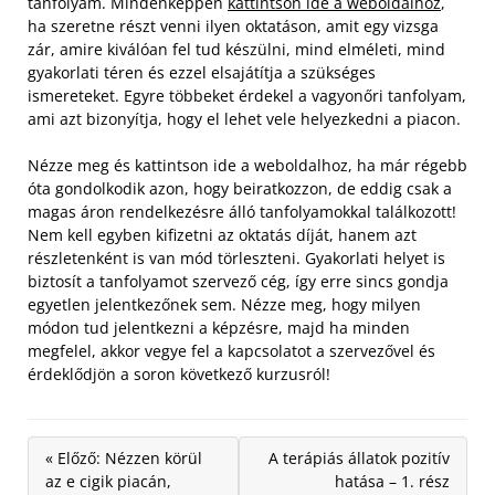
tanfolyam. Mindenképpen
kattintson ide a weboldalhoz
,
ha szeretne részt venni ilyen oktatáson, amit egy vizsga
zár, amire kiválóan fel tud készülni, mind elméleti, mind
gyakorlati téren és ezzel elsajátítja a szükséges
ismereteket. Egyre többeket érdekel a vagyonőri tanfolyam,
ami azt bizonyítja, hogy el lehet vele helyezkedni a piacon.
Nézze meg és kattintson ide a weboldalhoz, ha már régebb
óta gondolkodik azon, hogy beiratkozzon, de eddig csak a
magas áron rendelkezésre álló tanfolyamokkal találkozott!
Nem kell egyben kifizetni az oktatás díját, hanem azt
részletenként is van mód törleszteni. Gyakorlati helyet is
biztosít a tanfolyamot szervező cég, így erre sincs gondja
egyetlen jelentkezőnek sem. Nézze meg, hogy milyen
módon tud jelentkezni a képzésre, majd ha minden
megfelel, akkor vegye fel a kapcsolatot a szervezővel és
érdeklődjön a soron következő kurzusról!
« Előző: Nézzen körül
A terápiás állatok pozitív
az e cigik piacán,
hatása – 1. rész