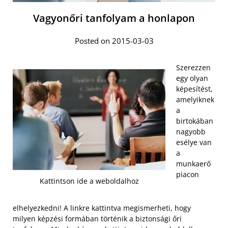
Vagyonőri tanfolyam a honlapon
Posted on 2015-03-03
Szerezzen
egy olyan
képesítést,
amelyiknek
a
birtokában
nagyobb
esélye van
a
munkaerő
piacon
Kattintson ide a weboldalhoz
elhelyezkedni! A linkre kattintva megismerheti, hogy
milyen képzési formában történik a biztonsági őri