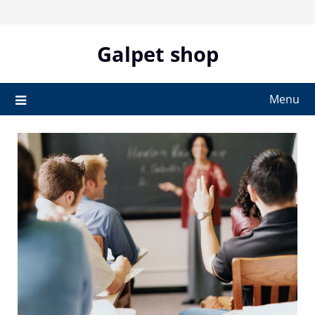
Skip
to
content
Galpet shop
Menu