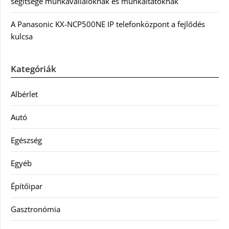
segítsége munkavállalóknak és munkáltatóknak
A Panasonic KX-NCP500NE IP telefonközpont a fejlődés
kulcsa
Kategóriák
Albérlet
Autó
Egészség
Egyéb
Építőipar
Gasztronómia