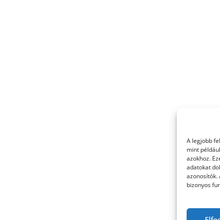
A legjobb f
mint példáu
azokhoz. Ez
adatokat dol
azonosítók.
bizonyos fun
Elfo