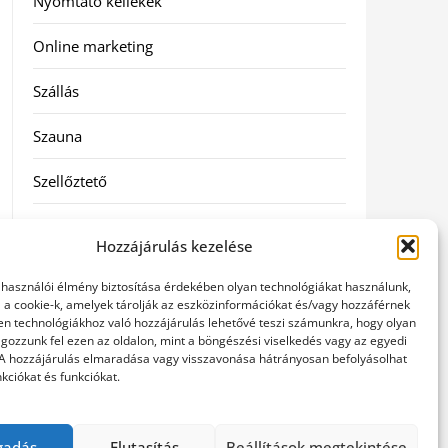
Nyomtató kellékek
Online marketing
Szállás
Szauna
Szellőztető
Szolgáltatás
Hozzájárulás kezelése
Táskák
elhasználói élmény biztosítása érdekében olyan technológiákat használunk,
l a cookie-k, amelyek tárolják az eszközinformációkat és/vagy hozzáférnek
Utazás
en technológiákhoz való hozzájárulás lehetővé teszi számunkra, hogy olyan
gozzunk fel ezen az oldalon, mint a böngészési viselkedés vagy az egyedi
 A hozzájárulás elmaradása vagy visszavonása hátrányosan befolyásolhat
Vásárlás
kciókat és funkciókat.
Webáruházak
gadás
Elutasítás
Beállítások megtekintése