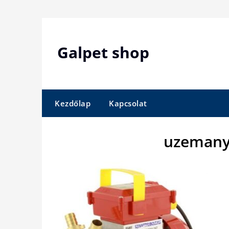
Skip
to
content
Galpet shop
Kezdőlap
Kapcsolat
uzemanya