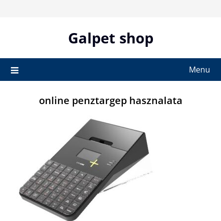
Skip
to
content
Galpet shop
Menu
online penztargep hasznalata