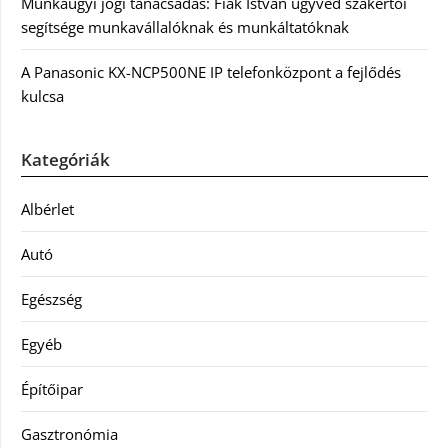
Munkaügyi jogi tanácsadás: Fiák István ügyvéd szakértői
segítsége munkavállalóknak és munkáltatóknak
A Panasonic KX-NCP500NE IP telefonközpont a fejlődés
kulcsa
Kategóriák
Albérlet
Autó
Egészség
Egyéb
Építőipar
Gasztronómia