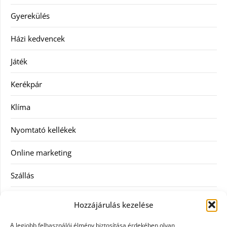
Gyerekülés
Házi kedvencek
Játék
Kerékpár
Klíma
Nyomtató kellékek
Online marketing
Szállás
Szauna
Hozzájárulás kezelése
Szellőztető
A legjobb felhasználói élmény biztosítása érdekében olyan