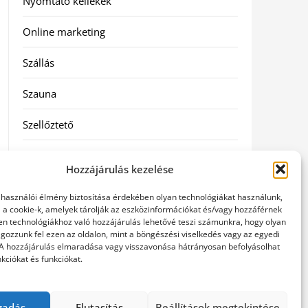
Nyomtató kellékek
Online marketing
Szállás
Szauna
Szellőztető
Szolgáltatás
Hozzájárulás kezelése
Táskák
elhasználói élmény biztosítása érdekében olyan technológiákat használunk,
l a cookie-k, amelyek tárolják az eszközinformációkat és/vagy hozzáférnek
Utazás
en technológiákhoz való hozzájárulás lehetővé teszi számunkra, hogy olyan
gozzunk fel ezen az oldalon, mint a böngészési viselkedés vagy az egyedi
 A hozzájárulás elmaradása vagy visszavonása hátrányosan befolyásolhat
Vásárlás
kciókat és funkciókat.
Webáruházak
gadás
Elutasítás
Beállítások megtekintése