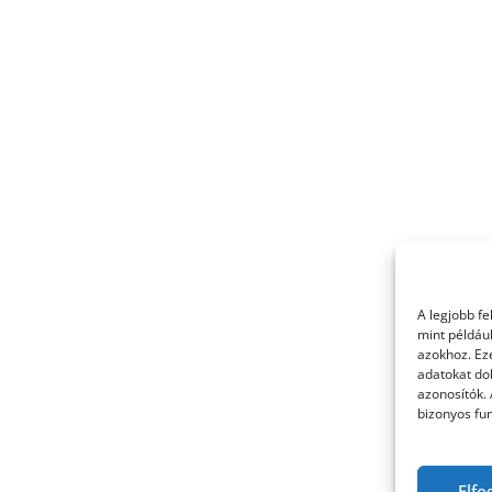
A legjobb f
mint példáu
azokhoz. Ez
adatokat dol
azonosítók.
bizonyos fun
Elfo