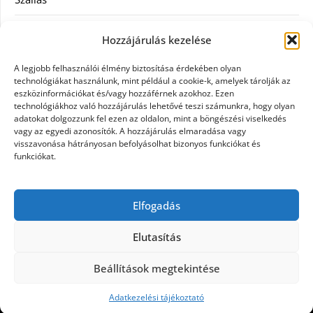
Szauna
Hozzájárulás kezelése
Szellőztető
A legjobb felhasználói élmény biztosítása érdekében olyan
technológiákat használunk, mint például a cookie-k, amelyek tárolják az
Szolgáltatás
eszközinformációkat és/vagy hozzáférnek azokhoz. Ezen
technológiákhoz való hozzájárulás lehetővé teszi számunkra, hogy olyan
adatokat dolgozzunk fel ezen az oldalon, mint a böngészési viselkedés
Táskák
vagy az egyedi azonosítók. A hozzájárulás elmaradása vagy
visszavonása hátrányosan befolyásolhat bizonyos funkciókat és
Utazás
funkciókat.
Vásárlás
Elfogadás
Webáruházak
Elutasítás
Beállítások megtekintése
©2026 Galpet shop
| Design:
Newspaperly
WordPress Theme
Adatkezelési tájékoztató