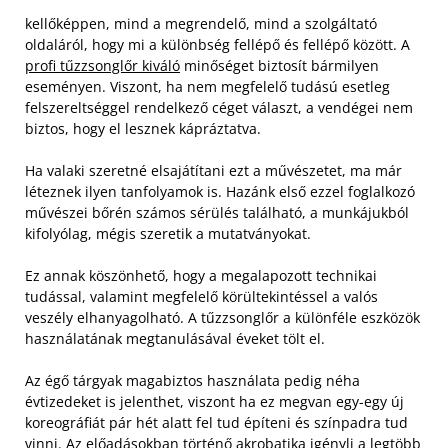
kellőképpen, mind a megrendelő, mind a szolgáltató
oldaláról, hogy mi a különbség fellépő és fellépő között. A
profi tűzzsonglőr kiváló
minőséget biztosít bármilyen
eseményen. Viszont, ha nem megfelelő tudású esetleg
felszereltséggel rendelkező céget választ, a vendégei nem
biztos, hogy el lesznek kápráztatva.
Ha valaki szeretné elsajátítani ezt a művészetet, ma már
léteznek ilyen tanfolyamok is. Hazánk első ezzel foglalkozó
művészei bőrén számos sérülés található, a munkájukból
kifolyólag, mégis szeretik a mutatványokat.
Ez annak köszönhető, hogy a megalapozott technikai
tudással, valamint megfelelő körültekintéssel a valós
veszély elhanyagolható. A tűzzsonglőr a különféle eszközök
használatának megtanulásával éveket tölt el.
Az égő tárgyak magabiztos használata pedig néha
évtizedeket is jelenthet, viszont ha ez megvan egy-egy új
koreográfiát pár hét alatt fel tud építeni és színpadra tud
vinni. Az előadásokban történő akrobatika igényli a legtöbb