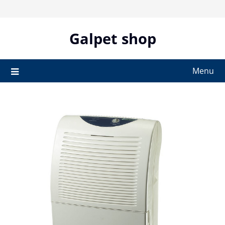
Skip
to
content
Galpet shop
Menu