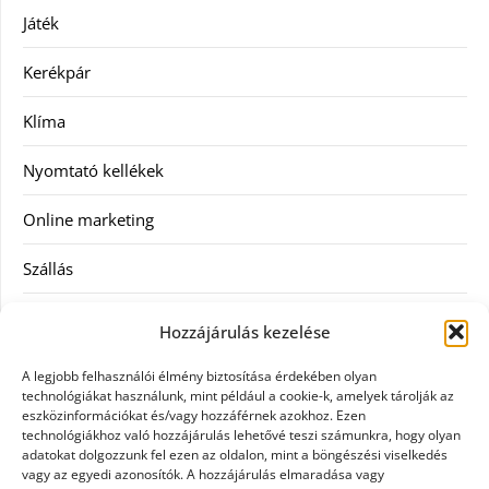
Játék
Kerékpár
Klíma
Nyomtató kellékek
Online marketing
Szállás
Szauna
Hozzájárulás kezelése
Szellőztető
A legjobb felhasználói élmény biztosítása érdekében olyan
technológiákat használunk, mint például a cookie-k, amelyek tárolják az
Szolgáltatás
eszközinformációkat és/vagy hozzáférnek azokhoz. Ezen
technológiákhoz való hozzájárulás lehetővé teszi számunkra, hogy olyan
adatokat dolgozzunk fel ezen az oldalon, mint a böngészési viselkedés
Táskák
vagy az egyedi azonosítók. A hozzájárulás elmaradása vagy