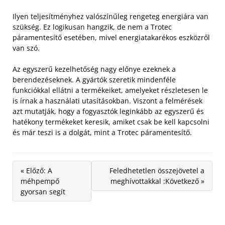
Ilyen teljesítményhez valószínűleg rengeteg energiára van
szükség. Ez logikusan hangzik, de nem a Trotec
páramentesítő esetében, mivel energiatakarékos eszközről
van szó.
Az egyszerű kezelhetőség nagy előnye ezeknek a
berendezéseknek. A gyártók szeretik mindenféle
funkciókkal ellátni a termékeiket, amelyeket részletesen le
is írnak a használati utasításokban. Viszont a felmérések
azt mutatják, hogy a fogyasztók leginkább az egyszerű és
hatékony termékeket keresik, amiket csak be kell kapcsolni
és már teszi is a dolgát, mint a Trotec páramentesítő.
« Előző: A
Feledhetetlen összejövetel a
méhpempő
meghívottakkal :Következő »
gyorsan segít