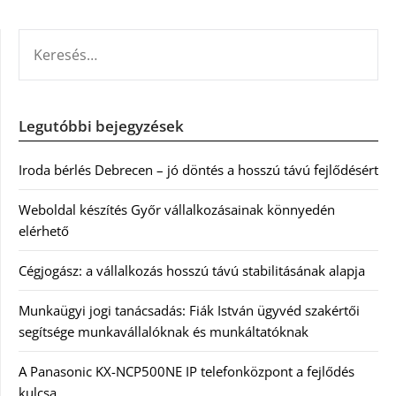
KERESÉS:
Legutóbbi bejegyzések
Iroda bérlés Debrecen – jó döntés a hosszú távú fejlődésért
Weboldal készítés Győr vállalkozásainak könnyedén
elérhető
Cégjogász: a vállalkozás hosszú távú stabilitásának alapja
Munkaügyi jogi tanácsadás: Fiák István ügyvéd szakértői
segítsége munkavállalóknak és munkáltatóknak
A Panasonic KX-NCP500NE IP telefonközpont a fejlődés
kulcsa