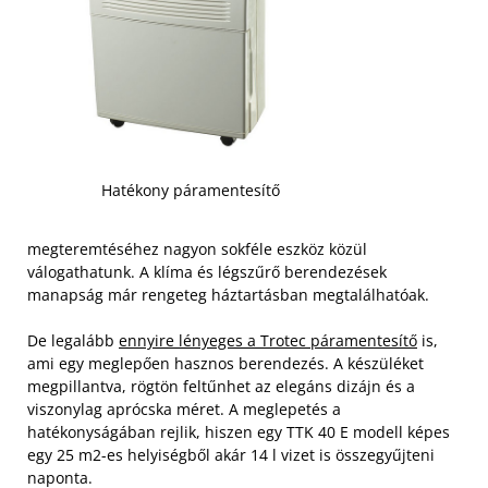
Hatékony páramentesítő
megteremtéséhez nagyon sokféle eszköz közül
válogathatunk. A klíma és légszűrő berendezések
manapság már rengeteg háztartásban megtalálhatóak.
De legalább
ennyire lényeges a Trotec páramentesítő
is,
ami egy meglepően hasznos berendezés. A készüléket
megpillantva, rögtön feltűnhet az elegáns dizájn és a
viszonylag aprócska méret. A meglepetés a
hatékonyságában rejlik, hiszen egy TTK 40 E modell képes
egy 25 m2-es helyiségből akár 14 l vizet is összegyűjteni
naponta.