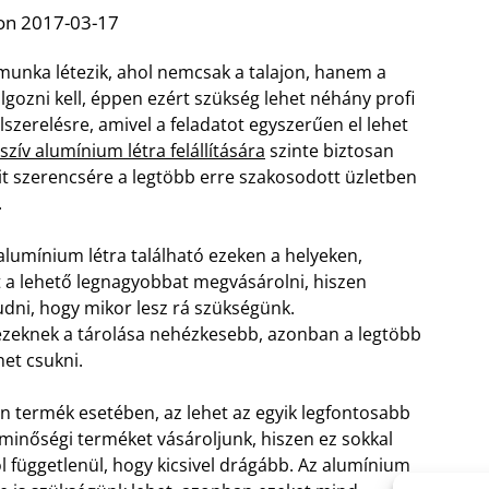
on 2017-03-17
i munka létezik, ahol nemcsak a talajon, hanem a
lgozni kell, éppen ezért szükség lehet néhány profi
lszerelésre, amivel a feladatot egyszerűen el lehet
zív alumínium létra felállítására
szinte biztosan
it szerencsére a legtöbb erre szakosodott üzletben
.
umínium létra található ezeken a helyeken,
 a lehető legnagyobbat megvásárolni, hiszen
dni, hogy mikor lesz rá szükségünk.
zeknek a tárolása nehézkesebb, azonban a legtöbb
het csukni.
den termék esetében, az lehet az egyik legfontosabb
inőségi terméket vásároljunk, hiszen ez sokkal
l függetlenül, hogy kicsivel drágább. Az alumínium