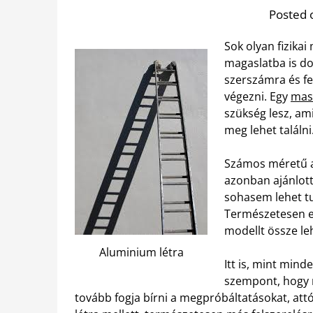
Posted 
Sok olyan fizika
magaslatba is do
szerszámra és fe
végezni. Egy
mass
szükség lesz, am
meg lehet találni
Számos méretű al
azonban ajánlott
sohasem lehet tu
Természetesen e
modellt össze le
Aluminium létra
Itt is, mint min
szempont, hogy m
tovább fogja bírni a megpróbáltatásokat, attó