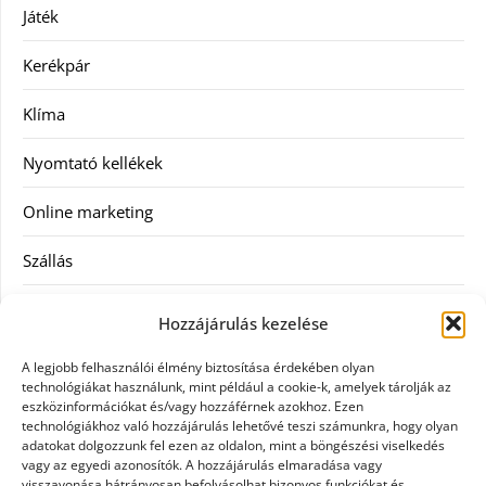
Játék
Kerékpár
Klíma
Nyomtató kellékek
Online marketing
Szállás
Szauna
Hozzájárulás kezelése
Szellőztető
A legjobb felhasználói élmény biztosítása érdekében olyan
technológiákat használunk, mint például a cookie-k, amelyek tárolják az
Szolgáltatás
eszközinformációkat és/vagy hozzáférnek azokhoz. Ezen
technológiákhoz való hozzájárulás lehetővé teszi számunkra, hogy olyan
adatokat dolgozzunk fel ezen az oldalon, mint a böngészési viselkedés
Táskák
vagy az egyedi azonosítók. A hozzájárulás elmaradása vagy
visszavonása hátrányosan befolyásolhat bizonyos funkciókat és