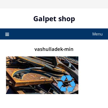
Skip
to
content
Galpet shop
Menu
vashulladek-min