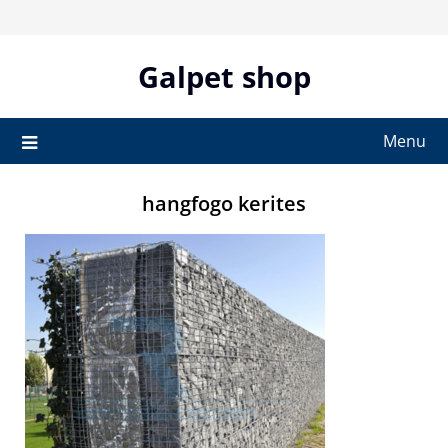
Skip
to
content
Galpet shop
Menu
hangfogo kerites