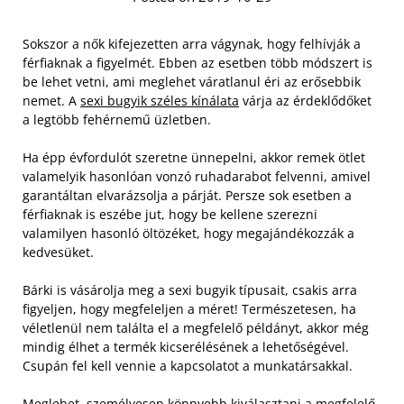
Sokszor a nők kifejezetten arra vágynak, hogy felhívják a
férfiaknak a figyelmét. Ebben az esetben több módszert is
be lehet vetni, ami meglehet váratlanul éri az erősebbik
nemet. A
sexi bugyik széles kínálata
várja az érdeklődőket
a legtöbb fehérnemű üzletben.
Ha épp évfordulót szeretne ünnepelni, akkor remek ötlet
valamelyik hasonlóan vonzó ruhadarabot felvenni, amivel
garantáltan elvarázsolja a párját. Persze sok esetben a
férfiaknak is eszébe jut, hogy be kellene szerezni
valamilyen hasonló öltözéket, hogy megajándékozzák a
kedvesüket.
Bárki is vásárolja meg a sexi bugyik típusait, csakis arra
figyeljen, hogy megfeleljen a méret! Természetesen, ha
véletlenül nem találta el a megfelelő példányt, akkor még
mindig élhet a termék kicserélésének a lehetőségével.
Csupán fel kell vennie a kapcsolatot a munkatársakkal.
Meglehet, személyesen könnyebb kiválasztani a megfelelő