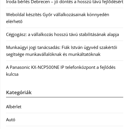
Iroda bérlés Debrecen – jó döntés a hosszú távú fejlődésért
Weboldal készítés Győr vállalkozásainak könnyedén
elérhető
Cégjogász: a vállalkozás hosszú távú stabilitásának alapja
Munkaügyi jogi tanácsadás: Fiák István ügyvéd szakértői
segítsége munkavállalóknak és munkáltatóknak
A Panasonic KX-NCP500NE IP telefonközpont a fejlődés
kulcsa
Kategóriák
Albérlet
Autó