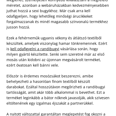
méretet, azonban a webáruházakban kedvezményesebben
juthat hozzá a sexi bugyikhoz. Már csak arra kell
odafigyeljen, hogy lehetőleg minőségi árucikkeket
forgalmazzanak és minél magasabb színvonalú termékhez
jusson hozzá.
Ezek a fehérneműk ugyanis vékony és átlátszó textilből
készültek, amelyek viszonylag hamar tönkremennek. Ezért
is
kell odafigyelni a randibugyi
vásárlása során, hogy
milyen gyártó készítette. Senki sem szeretné már az első
mosás után kidobni az újonnan megvásárolt terméket,
ezért óvatosan kell bánni vele.
Először is érdemes mosózsákot beszerezni, amibe
behelyezheti a hasonlóan finom textilből készült
darabokat. Ezáltal hosszútávon megőrizheti a randibugyi
tartósságát, amit akár több alkalommal is bevethet. Ezt a
terméket leginkább a bátor nőknek javasolják, akik szívesen
eltöltenének egy izgalmas éjszakát a partnerükkel.
A nyitott változattal garantáltan meglepetést fog okozni a