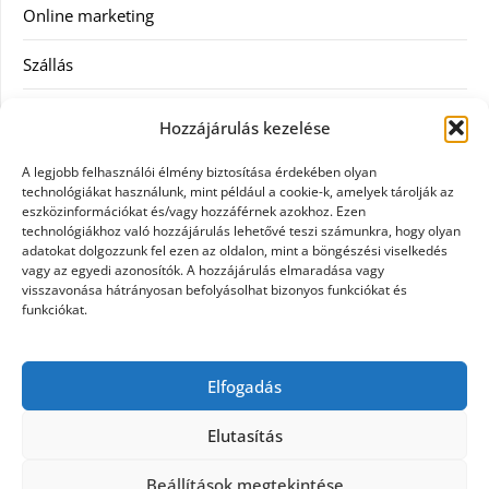
Online marketing
Szállás
Szauna
Hozzájárulás kezelése
Szellőztető
A legjobb felhasználói élmény biztosítása érdekében olyan
technológiákat használunk, mint például a cookie-k, amelyek tárolják az
Szolgáltatás
eszközinformációkat és/vagy hozzáférnek azokhoz. Ezen
technológiákhoz való hozzájárulás lehetővé teszi számunkra, hogy olyan
adatokat dolgozzunk fel ezen az oldalon, mint a böngészési viselkedés
Táskák
vagy az egyedi azonosítók. A hozzájárulás elmaradása vagy
visszavonása hátrányosan befolyásolhat bizonyos funkciókat és
Utazás
funkciókat.
Vásárlás
Elfogadás
Webáruházak
Elutasítás
Beállítások megtekintése