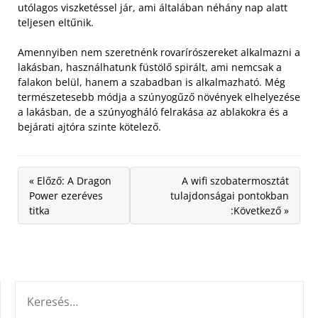
utólagos viszketéssel jár, ami általában néhány nap alatt
teljesen eltűnik.
Amennyiben nem szeretnénk rovarírószereket alkalmazni a
lakásban, használhatunk füstölő spirált, ami nemcsak a
falakon belül, hanem a szabadban is alkalmazható. Még
természetesebb módja a szúnyogűző növények elhelyezése
a lakásban, de a szúnyogháló felrakása az ablakokra és a
bejárati ajtóra szinte kötelező.
« Előző: A Dragon
A wifi szobatermosztát
Power ezeréves
tulajdonságai pontokban
titka
:Következő »
KERESÉS: