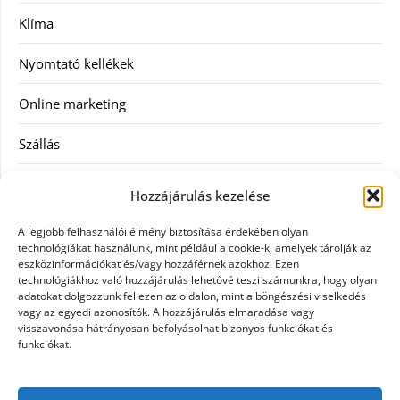
Klíma
Nyomtató kellékek
Online marketing
Szállás
Szauna
Hozzájárulás kezelése
Szellőztető
A legjobb felhasználói élmény biztosítása érdekében olyan
technológiákat használunk, mint például a cookie-k, amelyek tárolják az
Szolgáltatás
eszközinformációkat és/vagy hozzáférnek azokhoz. Ezen
technológiákhoz való hozzájárulás lehetővé teszi számunkra, hogy olyan
adatokat dolgozzunk fel ezen az oldalon, mint a böngészési viselkedés
Táskák
vagy az egyedi azonosítók. A hozzájárulás elmaradása vagy
visszavonása hátrányosan befolyásolhat bizonyos funkciókat és
Utazás
funkciókat.
Vásárlás