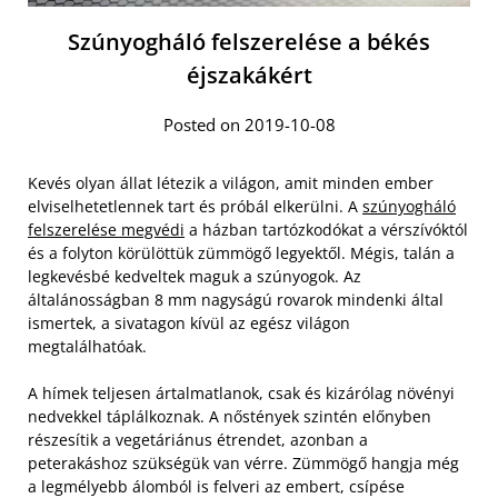
Szúnyogháló felszerelése a békés
éjszakákért
Posted on 2019-10-08
Kevés olyan állat létezik a világon, amit minden ember
elviselhetetlennek tart és próbál elkerülni. A
szúnyogháló
felszerelése megvédi
a házban tartózkodókat a vérszívóktól
és a folyton körülöttük zümmögő legyektől. Mégis, talán a
legkevésbé kedveltek maguk a szúnyogok. Az
általánosságban 8 mm nagyságú rovarok mindenki által
ismertek, a sivatagon kívül az egész világon
megtalálhatóak.
A hímek teljesen ártalmatlanok, csak és kizárólag növényi
nedvekkel táplálkoznak. A nőstények szintén előnyben
részesítik a vegetáriánus étrendet, azonban a
peterakáshoz szükségük van vérre. Zümmögő hangja még
a legmélyebb álomból is felveri az embert, csípése