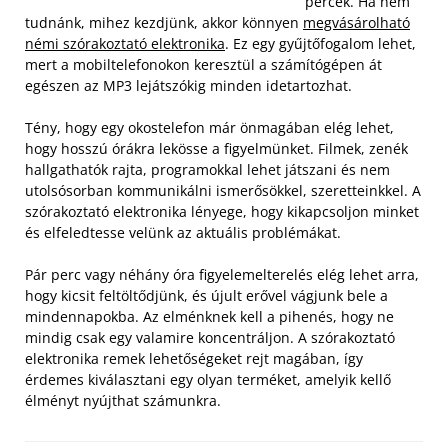
percek. Ha nem
tudnánk, mihez kezdjünk, akkor könnyen
megvásárolható
némi szórakoztató elektronika
. Ez egy gyűjtőfogalom lehet,
mert a mobiltelefonokon keresztül a számítógépen át
egészen az MP3 lejátszókig minden idetartozhat.
Tény, hogy egy okostelefon már önmagában elég lehet,
hogy hosszú órákra lekösse a figyelmünket. Filmek, zenék
hallgathatók rajta, programokkal lehet játszani és nem
utolsósorban kommunikálni ismerősökkel, szeretteinkkel. A
szórakoztató elektronika lényege, hogy kikapcsoljon minket
és elfeledtesse velünk az aktuális problémákat.
Pár perc vagy néhány óra figyelemelterelés elég lehet arra,
hogy kicsit feltöltődjünk, és újult erővel vágjunk bele a
mindennapokba. Az elménknek kell a pihenés, hogy ne
mindig csak egy valamire koncentráljon. A szórakoztató
elektronika remek lehetőségeket rejt magában, így
érdemes kiválasztani egy olyan terméket, amelyik kellő
élményt nyújthat számunkra.