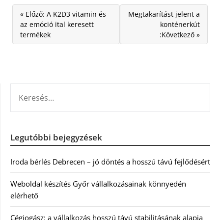
« Előző: A K2D3 vitamin és
Megtakarítást jelent a
az emóció ital keresett
konténerkút
termékek
:Következő »
KERESÉS:
Legutóbbi bejegyzések
Iroda bérlés Debrecen – jó döntés a hosszú távú fejlődésért
Weboldal készítés Győr vállalkozásainak könnyedén
elérhető
Cégjogász: a vállalkozás hosszú távú stabilitásának alapja