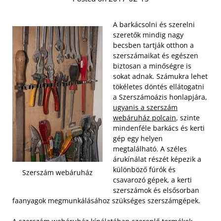
A barkácsolni és szerelni
szeretők mindig nagy
becsben tartják otthon a
szerszámaikat és egészen
biztosan a minőségre is
sokat adnak. Számukra lehet
tökéletes döntés ellátogatni
a Szerszámoázis honlapjára,
ugyanis a szerszám
webáruház polcain
, szinte
mindenféle barkács és kerti
gép egy helyen
megtalálható. A széles
árukínálat részét képezik a
különböző fúrók és
Szerszám webáruház
csavarozó gépek, a kerti
szerszámok és elsősorban
faanyagok megmunkálásához szükséges szerszámgépek.