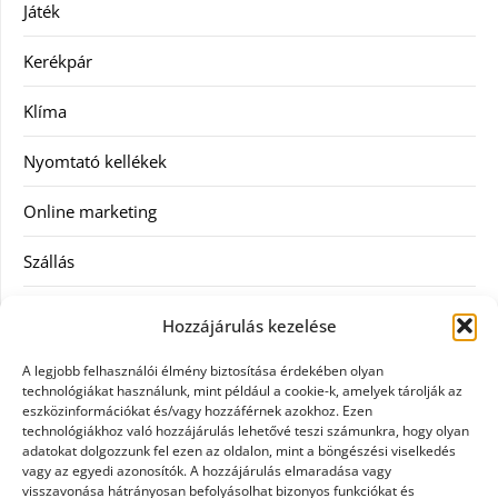
Játék
Kerékpár
Klíma
Nyomtató kellékek
Online marketing
Szállás
Szauna
Hozzájárulás kezelése
Szellőztető
A legjobb felhasználói élmény biztosítása érdekében olyan
technológiákat használunk, mint például a cookie-k, amelyek tárolják az
Szolgáltatás
eszközinformációkat és/vagy hozzáférnek azokhoz. Ezen
technológiákhoz való hozzájárulás lehetővé teszi számunkra, hogy olyan
adatokat dolgozzunk fel ezen az oldalon, mint a böngészési viselkedés
Táskák
vagy az egyedi azonosítók. A hozzájárulás elmaradása vagy
visszavonása hátrányosan befolyásolhat bizonyos funkciókat és