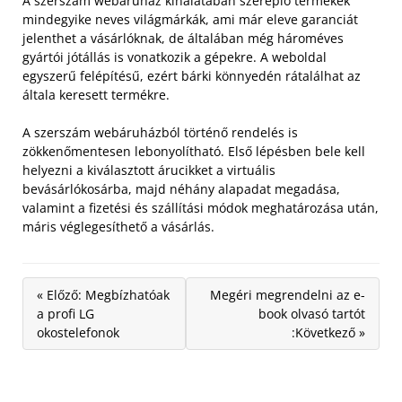
A szerszám webáruház kínálatában szereplő termékek
mindegyike neves világmárkák, ami már eleve garanciát
jelenthet a vásárlóknak, de általában még hároméves
gyártói jótállás is vonatkozik a gépekre. A weboldal
egyszerű felépítésű, ezért bárki könnyedén rátalálhat az
általa keresett termékre.
A szerszám webáruházból történő rendelés is
zökkenőmentesen lebonyolítható. Első lépésben bele kell
helyezni a kiválasztott árucikket a virtuális
bevásárlókosárba, majd néhány alapadat megadása,
valamint a fizetési és szállítási módok meghatározása után,
máris véglegesíthető a vásárlás.
« Előző: Megbízhatóak
Megéri megrendelni az e-
a profi LG
book olvasó tartót
okostelefonok
:Következő »