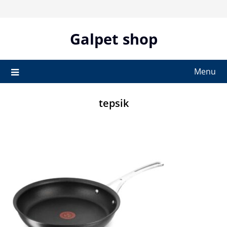
Skip
to
content
Galpet shop
Menu
tepsik