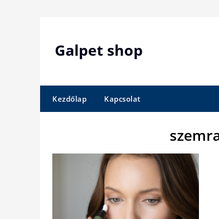
Skip
to
content
Galpet shop
Kezdőlap
Kapcsolat
szemr