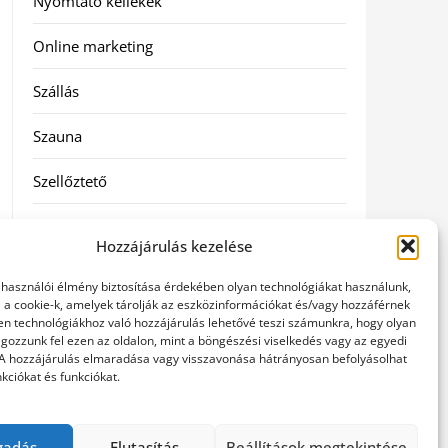
Nyomtató kellékek
Online marketing
Szállás
Szauna
Szellőztető
Szolgáltatás
Hozzájárulás kezelése
Táskák
elhasználói élmény biztosítása érdekében olyan technológiákat használunk,
l a cookie-k, amelyek tárolják az eszközinformációkat és/vagy hozzáférnek
Utazás
en technológiákhoz való hozzájárulás lehetővé teszi számunkra, hogy olyan
gozzunk fel ezen az oldalon, mint a böngészési viselkedés vagy az egyedi
 A hozzájárulás elmaradása vagy visszavonása hátrányosan befolyásolhat
Vásárlás
kciókat és funkciókat.
Webáruházak
gadás
Elutasítás
Beállítások megtekintése