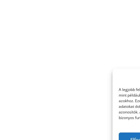
A legjobb f
mint példáu
azokhoz. Ez
adatokat dol
azonosítók.
bizonyos fun
Elfo